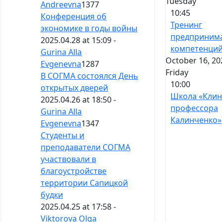
Tuesday
Andreevna
1377
10:45
Конференция об
Тренинг
экономике в годы войны
предпринима
2025.04.28 at 15:09 -
компетенци
Gurina Alla
October 16, 20
Evgenevna
1287
Friday
В СОГМА состоялся День
10:00
открытых дверей
Школа «Клин
2025.04.26 at 18:50 -
профессора
Gurina Alla
Калинченко»
Evgenevna
1347
Студенты и
преподаватели СОГМА
участвовали в
благоустройстве
территории Сапицкой
будки
2025.04.25 at 17:58 -
Viktorova Olga