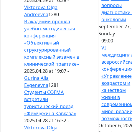
2025.04.29 at 16:38 -
вопросы
Viktorova Olga
диагностики 
Andreevna
1280
онкологии
В академии прошла
September 27, 
учебно-методическая
Sunday
конференция
09:00
«Объективный
VI
структурированный
междисципл
комплексный экзамен в
всероссийск
клинической практике»
конференци
2025.04.28 at 19:07 -
«Управление
Gurina Alla
возрастом и
Evgenevna
1281
качеством
Студенты СОГМА
жизни в
встретили
современно
туристический поезд
мире: реалии
«Жемчужина Кавказа»
возможност
2025.04.28 at 16:32 -
October 6, 202
Viktorova Olga