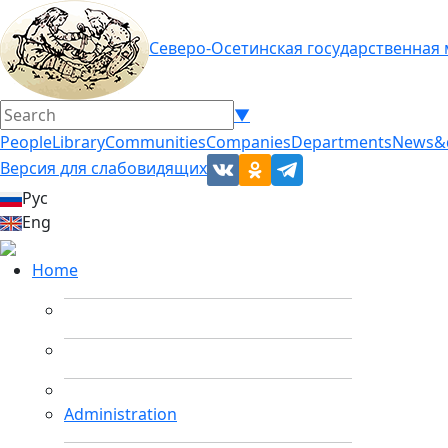
Северо-Осетинская государственная
▼
People
Library
Communities
Companies
Departments
News&
Версия для слабовидящих
Рус
Eng
Home
Administration