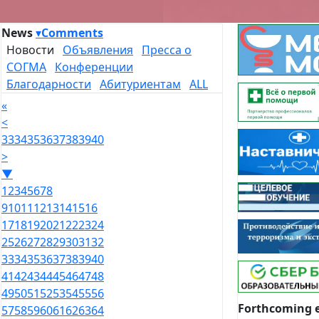
News
▾
Comments
Новости
Объявления
Пресса о
СОГМА
Конференции
Благодарности
Абитуриентам
ALL
«
<
33
34
35
36
37
38
39
40
>
▼
1
2
3
4
5
6
7
8
9
10
11
12
13
14
15
16
17
18
19
20
21
22
23
24
25
26
27
28
29
30
31
32
33
34
35
36
37
38
39
40
41
42
43
44
45
46
47
48
49
50
51
52
53
54
55
56
Forthcoming 
57
58
59
60
61
62
63
64