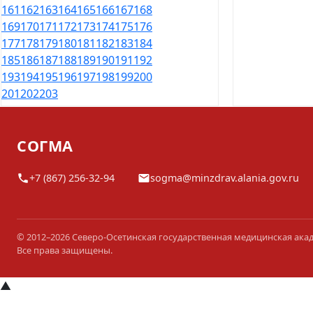
161
162
163
164
165
166
167
168
169
170
171
172
173
174
175
176
177
178
179
180
181
182
183
184
185
186
187
188
189
190
191
192
193
194
195
196
197
198
199
200
201
202
203
СОГМА
+7 (867) 256-32-94
sogma@minzdrav.alania.gov.ru
© 2012–2026 Северо-Осетинская государственная медицинская ака
Все права защищены.
▲