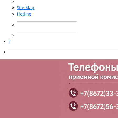
Site Map
Hotline
?