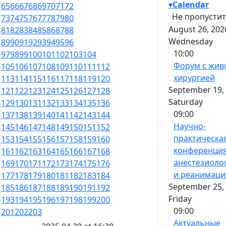
▾
Calendar
65
66
67
68
69
70
71
72
Не пропустит
73
74
75
76
77
78
79
80
August 26, 202
81
82
83
84
85
86
87
88
Wednesday
89
90
91
92
93
94
95
96
10:00
97
98
99
100
101
102
103
104
Форум с жив
105
106
107
108
109
110
111
112
хирургией
113
114
115
116
117
118
119
120
September 19, 
121
122
123
124
125
126
127
128
Saturday
129
130
131
132
133
134
135
136
09:00
137
138
139
140
141
142
143
144
Научно-
145
146
147
148
149
150
151
152
практическа
153
154
155
156
157
158
159
160
конференция
161
162
163
164
165
166
167
168
анестезиоло
169
170
171
172
173
174
175
176
и реанимаци
177
178
179
180
181
182
183
184
September 25, 
185
186
187
188
189
190
191
192
Friday
193
194
195
196
197
198
199
200
09:00
201
202
203
Актуальные