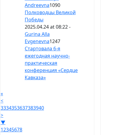
Andreevna
1090
Полководцы Великой
Победы
2025.04.24 at 08:22 -
Gurina Alla
Evgenevna
1247
Стартовала 6-я
ежегодная научно-
практическая
конференция «Сердце
Кавказа»
«
<
33
34
35
36
37
38
39
40
>
▼
1
2
3
4
5
6
7
8