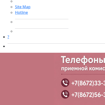
Site Map
Hotline
?