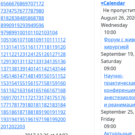
▾
Calendar
65
66
67
68
69
70
71
72
Не пропустит
73
74
75
76
77
78
79
80
August 26, 202
81
82
83
84
85
86
87
88
Wednesday
89
90
91
92
93
94
95
96
10:00
97
98
99
100
101
102
103
104
Форум с жив
105
106
107
108
109
110
111
112
хирургией
113
114
115
116
117
118
119
120
September 19,
121
122
123
124
125
126
127
128
Saturday
129
130
131
132
133
134
135
136
09:00
137
138
139
140
141
142
143
144
Научно-
145
146
147
148
149
150
151
152
практическа
153
154
155
156
157
158
159
160
конференци
161
162
163
164
165
166
167
168
анестезиоло
169
170
171
172
173
174
175
176
и реанимац
177
178
179
180
181
182
183
184
September 25,
185
186
187
188
189
190
191
192
Friday
193
194
195
196
197
198
199
200
09:00
201
202
203
Актуальные