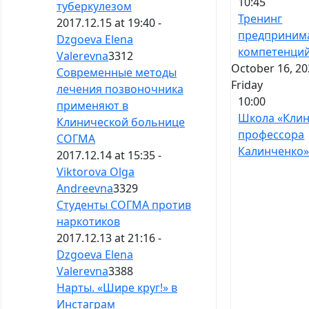
10:45
туберкулезом
Тренинг
2017.12.15 at 19:40 -
предприним
Dzgoeva Elena
компетенци
Valerevna
3312
October 16, 20
Современные методы
Friday
лечения позвоночника
10:00
применяют в
Школа «Кли
Клинической больнице
профессора
СОГМА
Калинченко
2017.12.14 at 15:35 -
Viktorova Olga
Andreevna
3329
Студенты СОГМА против
наркотиков
2017.12.13 at 21:16 -
Dzgoeva Elena
Valerevna
3388
Нарты. «Шире круг!» в
Инстаграм