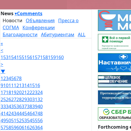
News
▾
Comments
Новости
Объявления
Пресса о
СОГМА
Конференции
Благодарности
Абитуриентам
ALL
«
<
153
154
155
156
157
158
159
160
>
▼
1
2
3
4
5
6
7
8
9
10
11
12
13
14
15
16
17
18
19
20
21
22
23
24
25
26
27
28
29
30
31
32
33
34
35
36
37
38
39
40
41
42
43
44
45
46
47
48
49
50
51
52
53
54
55
56
Forthcoming 
57
58
59
60
61
62
63
64