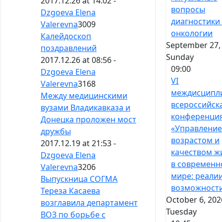
2017.12.26 at 14:02 -
вопросы
Dzgoeva Elena
диагностики
Valerevna
3009
онкологии
Калейдоскоп
September 27,
поздравлений
Sunday
2017.12.26 at 08:56 -
09:00
Dzgoeva Elena
VI
Valerevna
3168
междисципл
Между медицинскими
всероссийск
вузами Владикавказа и
конференци
Донецка проложен мост
«Управлени
дружбы
возрастом и
2017.12.19 at 21:53 -
качеством ж
Dzgoeva Elena
в современ
Valerevna
3206
мире: реали
Выпускница СОГМА
возможност
Тереза Касаева
October 6, 202
возглавила департамент
Tuesday
ВОЗ по борьбе с