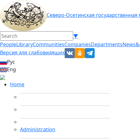
Северо-Осетинская государственная
▼
People
Library
Communities
Companies
Departments
News&
Версия для слабовидящих
Рус
Eng
Home
Administration