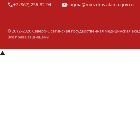
+7 (867) 256-32-94
sogma@minzdrav.alania.gov.ru
© 2012–2026 Северо-Осетинская государственная медицинская ака
Все права защищены.
▲