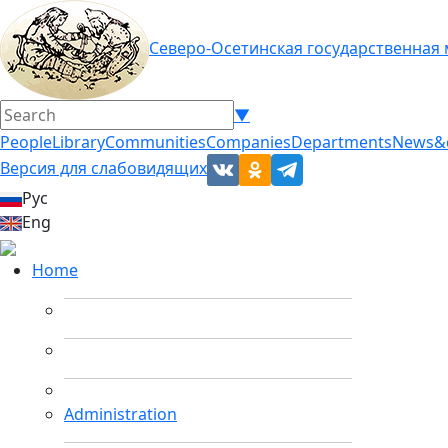
Северо-Осетинская государственная
▼
People
Library
Communities
Companies
Departments
News&
Версия для слабовидящих
Рус
Eng
Home
Administration