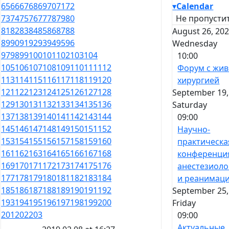
▾
Calendar
65
66
67
68
69
70
71
72
Не пропустит
73
74
75
76
77
78
79
80
81
82
83
84
85
86
87
88
August 26, 202
89
90
91
92
93
94
95
96
Wednesday
97
98
99
100
101
102
103
104
10:00
105
106
107
108
109
110
111
112
Форум с жи
113
114
115
116
117
118
119
120
хирургией
121
122
123
124
125
126
127
128
September 19,
129
130
131
132
133
134
135
136
Saturday
137
138
139
140
141
142
143
144
09:00
145
146
147
148
149
150
151
152
Научно-
153
154
155
156
157
158
159
160
практическа
161
162
163
164
165
166
167
168
конференци
169
170
171
172
173
174
175
176
анестезиоло
177
178
179
180
181
182
183
184
и реанимац
185
186
187
188
189
190
191
192
September 25,
193
194
195
196
197
198
199
200
Friday
201
202
203
09:00
Актуальные