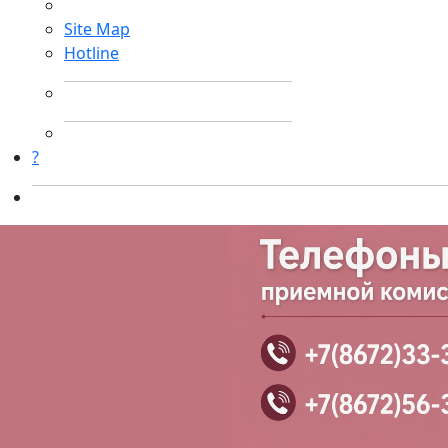
Site Map
Hotline
?