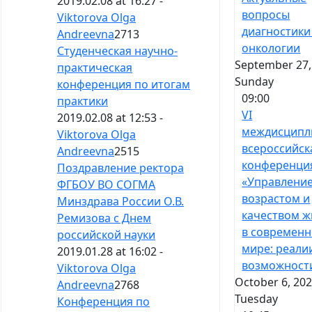
2019.02.08 at 16:27 -
вопросы
Viktorova Olga
диагностики
Andreevna
2713
онкологии
Студенческая научно-
September 27,
практическая
Sunday
конференция по итогам
09:00
практики
VI
2019.02.08 at 12:53 -
междисципл
Viktorova Olga
всероссийск
Andreevna
2515
конференци
Поздравление ректора
«Управлени
ФГБОУ ВО СОГМА
возрастом и
Минздрава России О.В.
качеством ж
Ремизова с Днем
в современ
российской науки
мире: реали
2019.01.28 at 16:02 -
возможност
Viktorova Olga
October 6, 202
Andreevna
2768
Tuesday
Конференция по