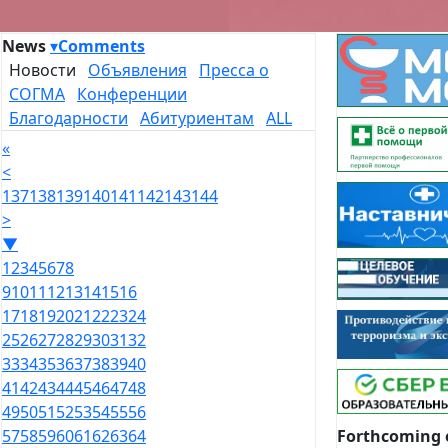
News
▾
Comments
Новости
Объявления
Пресса о
СОГМА
Конференции
Благодарности
Абитуриентам
ALL
«
<
137
138
139
140
141
142
143
144
>
▼
1
2
3
4
5
6
7
8
9
10
11
12
13
14
15
16
17
18
19
20
21
22
23
24
25
26
27
28
29
30
31
32
33
34
35
36
37
38
39
40
41
42
43
44
45
46
47
48
49
50
51
52
53
54
55
56
Forthcoming 
57
58
59
60
61
62
63
64