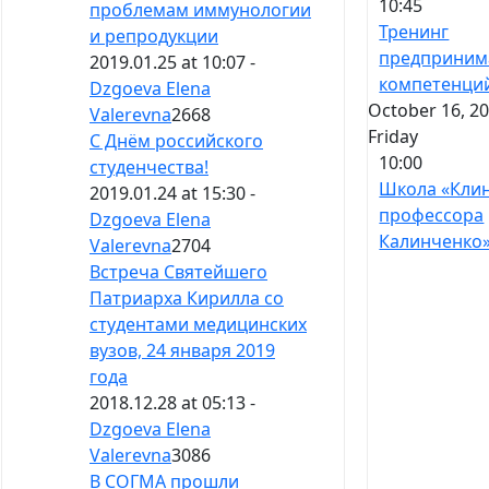
10:45
проблемам иммунологии
Тренинг
и репродукции
предприним
2019.01.25 at 10:07 -
компетенци
Dzgoeva Elena
October 16, 20
Valerevna
2668
Friday
С Днём российского
10:00
студенчества!
Школа «Кли
2019.01.24 at 15:30 -
профессора
Dzgoeva Elena
Калинченко
Valerevna
2704
Встреча Святейшего
Патриарха Кирилла со
студентами медицинских
вузов, 24 января 2019
года
2018.12.28 at 05:13 -
Dzgoeva Elena
Valerevna
3086
В СОГМА прошли