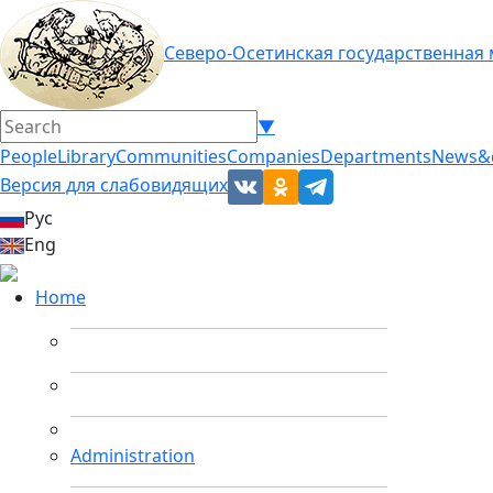
Северо-Осетинская государственная
▼
People
Library
Communities
Companies
Departments
News&
Версия для слабовидящих
Рус
Eng
Home
Administration