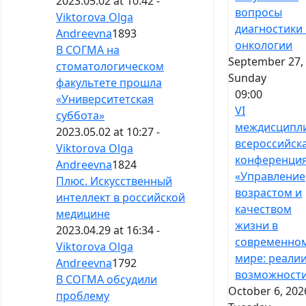
2023.05.02 at 10:42 -
вопросы
Viktorova Olga
диагностики 
Andreevna
1893
онкологии
В СОГМА на
September 27, 
стоматологическом
Sunday
факультете прошла
09:00
«Университетская
VI
суббота»
междисципл
2023.05.02 at 10:27 -
всероссийск
Viktorova Olga
конференци
Andreevna
1824
«Управление
Плюс. Искусственный
возрастом и
интеллект в российской
качеством
медицине
жизни в
2023.04.29 at 16:34 -
современно
Viktorova Olga
мире: реалии
Andreevna
1792
возможност
В СОГМА обсудили
October 6, 202
проблему