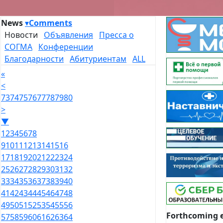
News
▾
Comments
Новости
Объявления
Пресса о
СОГМА
Конференции
Благодарности
Абитуриентам
ALL
«
<
73
74
75
76
77
78
79
80
>
▼
1
2
3
4
5
6
7
8
9
10
11
12
13
14
15
16
17
18
19
20
21
22
23
24
25
26
27
28
29
30
31
32
33
34
35
36
37
38
39
40
41
42
43
44
45
46
47
48
49
50
51
52
53
54
55
56
Forthcoming 
57
58
59
60
61
62
63
64