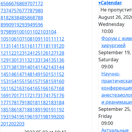
▾
Calendar
65
66
67
68
69
70
71
72
Не пропустит
73
74
75
76
77
78
79
80
August 26, 202
81
82
83
84
85
86
87
88
Wednesday
89
90
91
92
93
94
95
96
10:00
97
98
99
100
101
102
103
104
Форум с жив
105
106
107
108
109
110
111
112
хирургией
113
114
115
116
117
118
119
120
September 19, 
121
122
123
124
125
126
127
128
Saturday
129
130
131
132
133
134
135
136
09:00
137
138
139
140
141
142
143
144
Научно-
145
146
147
148
149
150
151
152
практическа
153
154
155
156
157
158
159
160
конференция
161
162
163
164
165
166
167
168
анестезиоло
169
170
171
172
173
174
175
176
и реанимаци
177
178
179
180
181
182
183
184
September 25, 
185
186
187
188
189
190
191
192
Friday
193
194
195
196
197
198
199
200
09:00
201
202
203
Актуальные