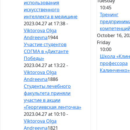
Tuesday
использования
10:45
искусственного
Тренинг
интеллекта в медицине
предпринима
2023.04.27 at 17:38 -
компетенци
Viktorova Olga
October 16, 20
Andreevna
1944
Friday
Участие студентов
10:00
СОГМА в «Диктанте
Школа «Клин
Победы»
профессора
2023.04.27 at 13:22 -
Калинченко»
Viktorova Olga
Andreevna
1886
Студенты лечебного
факультета приняли
участие в акции
«Георгиевская ленточка»
2023.04.27 at 10:10 -
Viktorova Olga
Andreevna
1821