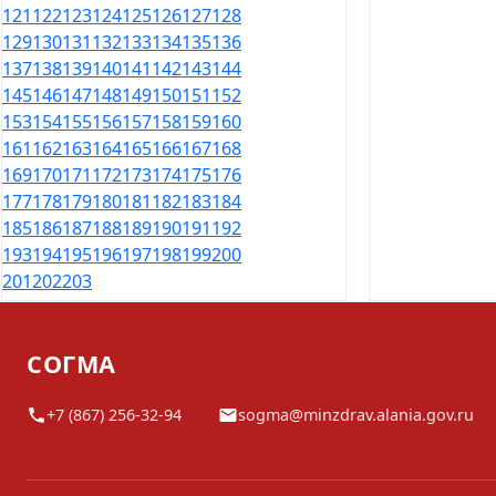
121
122
123
124
125
126
127
128
129
130
131
132
133
134
135
136
137
138
139
140
141
142
143
144
145
146
147
148
149
150
151
152
153
154
155
156
157
158
159
160
161
162
163
164
165
166
167
168
169
170
171
172
173
174
175
176
177
178
179
180
181
182
183
184
185
186
187
188
189
190
191
192
193
194
195
196
197
198
199
200
201
202
203
СОГМА
+7 (867) 256-32-94
sogma@minzdrav.alania.gov.ru