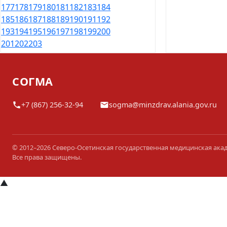
177
178
179
180
181
182
183
184
185
186
187
188
189
190
191
192
193
194
195
196
197
198
199
200
201
202
203
СОГМА
+7 (867) 256-32-94
sogma@minzdrav.alania.gov.ru
© 2012–2026 Северо-Осетинская государственная медицинская ака
Все права защищены.
▲