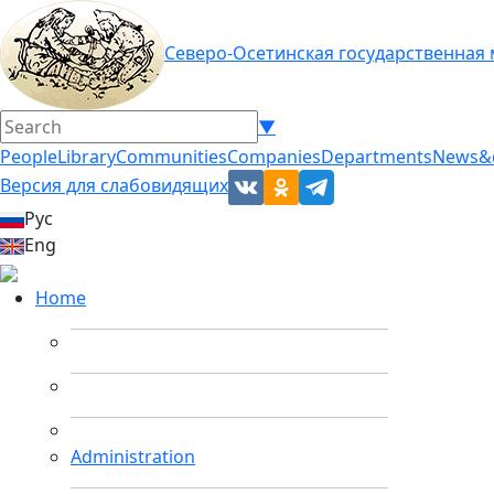
Северо-Осетинская государственная
▼
People
Library
Communities
Companies
Departments
News&
Версия для слабовидящих
Рус
Eng
Home
Administration