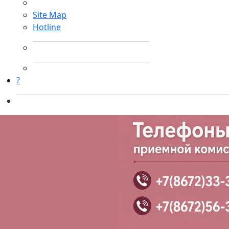
Site Map
Hotline
?