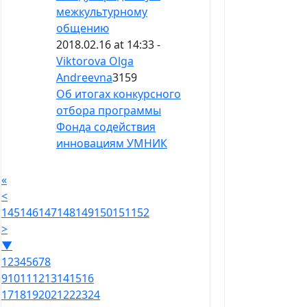
межкультурному
общению
2018.02.16 at 14:33 -
Viktorova Olga
Andreevna
3159
Об итогах конкурсного
отбора программы
Фонда содействия
инновациям УМНИК
«
<
145
146
147
148
149
150
151
152
>
▼
1
2
3
4
5
6
7
8
9
10
11
12
13
14
15
16
17
18
19
20
21
22
23
24