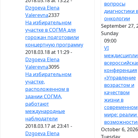
2018.03.18 at 13:22 -
вопросы
Dzgoeva Elena
диагностики 
Valerevna
2337
онкологии
На избирательном
September 27, 
участке в СОГМА для
Sunday
горожан подготовили
09:00
концертную программу
VI
2018.03.18 at 11:29 -
междисципли
Dzgoeva Elena
всероссийска
Valerevna
3095
конференция
На избирательном
«Управление
участке,
возрастом и
расположенном в
качеством
здании СОГМА,
жизни в
работают
современном
международные
мире: реалии
наблюдатели
возможности
2018.03.17 at 23:41 -
October 6, 2026
Dzgoeva Elena
Tuesday