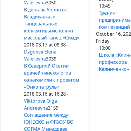
Valerevna
3050
10:45
В день выборов во
Тренинг
Владикавказе
предпринима
танцевальные
компетенций
коллективы исполнят
October 16, 202
массовый танец «Симд»
Friday
2018.03.17 at 08:38 -
10:00
Dzgoeva Elena
Школа «Клин
Valerevna
3039
профессора
В Северной Осетии
Калинченко»
врачей-гинекологов
ознакомили с проектом
«Онкопатруль»
2018.03.16 at 16:28 -
Viktorova Olga
Andreevna
3159
Соглашение между
ЮНЕСКО и ФГБОУ ВО
СОГМА Минздрава