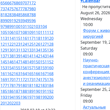
▾
Calendar
65
66
67
68
69
70
71
72
Не пропустите
73
74
75
76
77
78
79
80
August 26, 2026
81
82
83
84
85
86
87
88
Wednesday
89
90
91
92
93
94
95
96
10:00
97
98
99
100
101
102
103
104
Форум с жив
105
106
107
108
109
110
111
112
хирургией
113
114
115
116
117
118
119
120
September 19, 
121
122
123
124
125
126
127
128
Saturday
129
130
131
132
133
134
135
136
09:00
137
138
139
140
141
142
143
144
Научно-
145
146
147
148
149
150
151
152
практическая
153
154
155
156
157
158
159
160
конференция
161
162
163
164
165
166
167
168
анестезиолог
169
170
171
172
173
174
175
176
и реанимаци
177
178
179
180
181
182
183
184
September 25, 
185
186
187
188
189
190
191
192
Friday
193
194
195
196
197
198
199
200
09:00
201
202
203
Актуальные