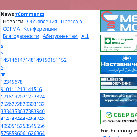
News
▾
Comments
Новости
Объявления
Пресса о
СОГМА
Конференции
Благодарности
Абитуриентам
ALL
«
<
145
146
147
148
149
150
151
152
>
▼
1
2
3
4
5
6
7
8
9
10
11
12
13
14
15
16
17
18
19
20
21
22
23
24
25
26
27
28
29
30
31
32
33
34
35
36
37
38
39
40
41
42
43
44
45
46
47
48
49
50
51
52
53
54
55
56
Forthcoming e
57
58
59
60
61
62
63
64