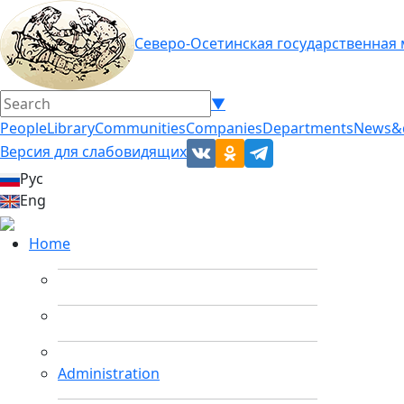
Северо-Осетинская государственная
▼
People
Library
Communities
Companies
Departments
News&
Версия для слабовидящих
Рус
Eng
Home
Administration