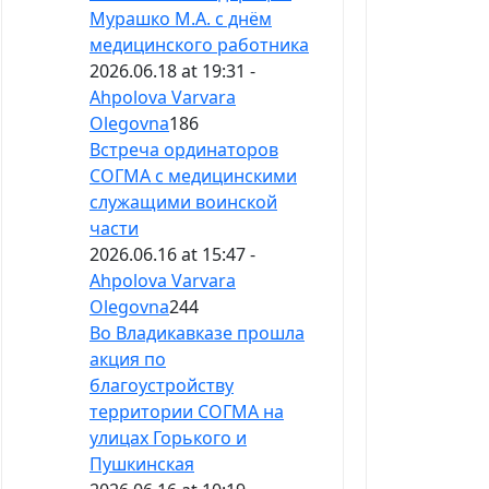
Мурашко М.А. с днём
медицинского работника
2026.06.18 at 19:31 -
Ahpolova Varvara
Olegovna
186
Встреча ординаторов
СОГМА с медицинскими
служащими воинской
части
2026.06.16 at 15:47 -
Ahpolova Varvara
Olegovna
244
Во Владикавказе прошла
акция по
благоустройству
территории СОГМА на
улицах Горького и
Пушкинская