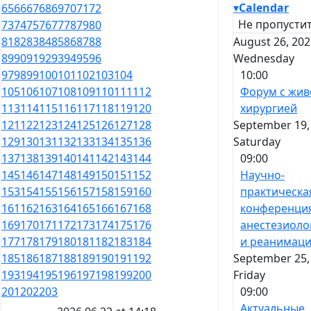
▾
Calendar
65
66
67
68
69
70
71
72
Не пропустит
73
74
75
76
77
78
79
80
August 26, 202
81
82
83
84
85
86
87
88
Wednesday
89
90
91
92
93
94
95
96
10:00
97
98
99
100
101
102
103
104
Форум с жив
105
106
107
108
109
110
111
112
хирургией
113
114
115
116
117
118
119
120
September 19,
121
122
123
124
125
126
127
128
Saturday
129
130
131
132
133
134
135
136
09:00
137
138
139
140
141
142
143
144
Научно-
145
146
147
148
149
150
151
152
практическа
153
154
155
156
157
158
159
160
конференци
161
162
163
164
165
166
167
168
анестезиоло
169
170
171
172
173
174
175
176
и реанимац
177
178
179
180
181
182
183
184
September 25,
185
186
187
188
189
190
191
192
Friday
193
194
195
196
197
198
199
200
09:00
201
202
203
Актуальные