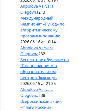
2026.06.16 at 10:19 -
Ahpolova Varvara
Olegovna
213
Международный
чемпионат «РуКод» по
алгоритмическому
программированию
2026.06.16 at 10:14 -
Ahpolova Varvara
Olegovna
232
Бесплатное обучение по
IT-направлениям в
образовательном
центре «Люкскод».
2026.06.15 at 21:35 -
Ahpolova Varvara
Olegovna
238
Всероссийская акция
«Флаги России»