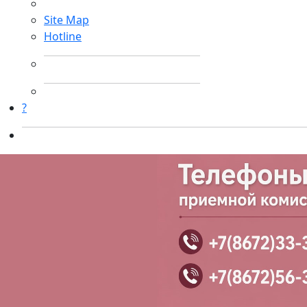
Site Map
Hotline
?