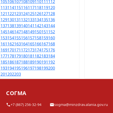
105
106
107
108
109
110
111
112
113
114
115
116
117
118
119
120
121
122
123
124
125
126
127
128
129
130
131
132
133
134
135
136
137
138
139
140
141
142
143
144
145
146
147
148
149
150
151
152
153
154
155
156
157
158
159
160
161
162
163
164
165
166
167
168
169
170
171
172
173
174
175
176
177
178
179
180
181
182
183
184
185
186
187
188
189
190
191
192
193
194
195
196
197
198
199
200
201
202
203
СОГМА
+7 (867) 256-32-94
sogma@minzdrav.alania.gov.ru