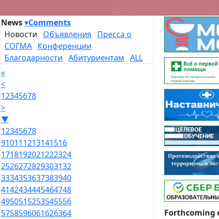
News
▾
Comments
Новости
Объявления
Пресса о
СОГМА
Конференции
Благодарности
Абитуриентам
ALL
«
<
1
2
3
4
5
6
7
8
>
▼
1
2
3
4
5
6
7
8
9
10
11
12
13
14
15
16
17
18
19
20
21
22
23
24
25
26
27
28
29
30
31
32
33
34
35
36
37
38
39
40
41
42
43
44
45
46
47
48
49
50
51
52
53
54
55
56
Forthcoming 
57
58
59
60
61
62
63
64