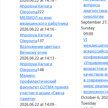
2026.06.22 at 14:18 -
вопросы
Ahpolova Varvara
диагностики
Olegovna
222
онкологии
МЕДМОЛ ко дню
September 27,
медицинского работника
Sunday
2026.06.22 at 14:16 -
09:00
Ahpolova Varvara
VI
Olegovna
137
междисципл
Возложение цветов к
всероссийск
Вечному огню
конференци
2026.06.22 at 14:13 -
«Управлени
Ahpolova Varvara
возрастом и
Olegovna
148
качеством ж
Медико-
в современ
профилактический
мире: реали
факультет СОГМА принял
возможност
участие в акции «Свеча
October 6, 202
памяти»
Tuesday
2026.06.22 at 14:09 -