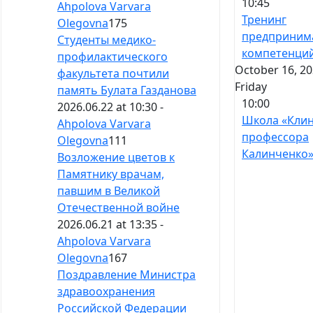
10:45
Ahpolova Varvara
Тренинг
Olegovna
175
предприним
Студенты медико-
компетенци
профилактического
October 16, 20
факультета почтили
Friday
память Булата Газданова
10:00
2026.06.22 at 10:30 -
Школа «Кли
Ahpolova Varvara
профессора
Olegovna
111
Калинченко
Возложение цветов к
Памятнику врачам,
павшим в Великой
Отечественной войне
2026.06.21 at 13:35 -
Ahpolova Varvara
Olegovna
167
Поздравление Министра
здравоохранения
Российской Федерации