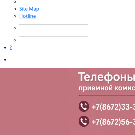
Site Map
Hotline
?