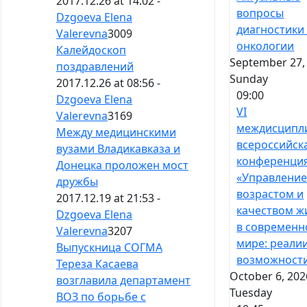
2017.12.26 at 14:02 -
вопросы
Dzgoeva Elena
диагностики
Valerevna
3009
онкологии
Калейдоскоп
September 27,
поздравлений
Sunday
2017.12.26 at 08:56 -
09:00
Dzgoeva Elena
VI
Valerevna
3169
междисципл
Между медицинскими
всероссийск
вузами Владикавказа и
конференци
Донецка проложен мост
«Управлени
дружбы
возрастом и
2017.12.19 at 21:53 -
качеством ж
Dzgoeva Elena
в современ
Valerevna
3207
мире: реали
Выпускница СОГМА
возможност
Тереза Касаева
October 6, 202
возглавила департамент
Tuesday
ВОЗ по борьбе с