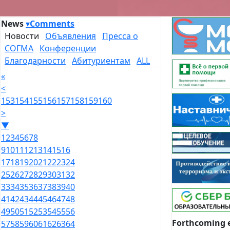
News
▾
Comments
Новости
Объявления
Пресса о
СОГМА
Конференции
Благодарности
Абитуриентам
ALL
«
<
153
154
155
156
157
158
159
160
>
▼
1
2
3
4
5
6
7
8
9
10
11
12
13
14
15
16
17
18
19
20
21
22
23
24
25
26
27
28
29
30
31
32
33
34
35
36
37
38
39
40
41
42
43
44
45
46
47
48
49
50
51
52
53
54
55
56
Forthcoming 
57
58
59
60
61
62
63
64