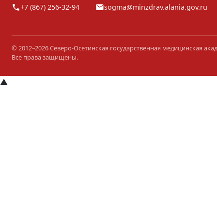
+7 (867) 256-32-94
sogma@minzdrav.alania.gov.ru
© 2012–2026 Северо-Осетинская государственная медицинская ака
Все права защищены.
▲