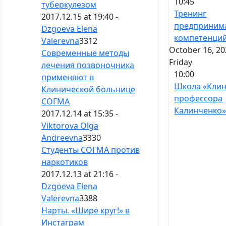
10:45
туберкулезом
Тренинг
2017.12.15 at 19:40 -
предприним
Dzgoeva Elena
компетенци
Valerevna
3312
October 16, 20
Современные методы
Friday
лечения позвоночника
10:00
применяют в
Школа «Кли
Клинической больнице
профессора
СОГМА
Калинченко
2017.12.14 at 15:35 -
Viktorova Olga
Andreevna
3330
Студенты СОГМА против
наркотиков
2017.12.13 at 21:16 -
Dzgoeva Elena
Valerevna
3388
Нарты. «Шире круг!» в
Инстаграм