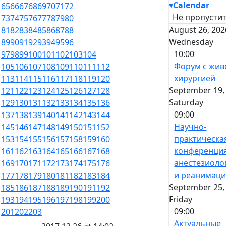
▾
Calendar
65
66
67
68
69
70
71
72
Не пропустит
73
74
75
76
77
78
79
80
August 26, 202
81
82
83
84
85
86
87
88
Wednesday
89
90
91
92
93
94
95
96
10:00
97
98
99
100
101
102
103
104
Форум с жив
105
106
107
108
109
110
111
112
хирургией
113
114
115
116
117
118
119
120
September 19,
121
122
123
124
125
126
127
128
Saturday
129
130
131
132
133
134
135
136
09:00
137
138
139
140
141
142
143
144
Научно-
145
146
147
148
149
150
151
152
практическа
153
154
155
156
157
158
159
160
конференци
161
162
163
164
165
166
167
168
анестезиоло
169
170
171
172
173
174
175
176
и реанимац
177
178
179
180
181
182
183
184
September 25,
185
186
187
188
189
190
191
192
Friday
193
194
195
196
197
198
199
200
09:00
201
202
203
Актуальные