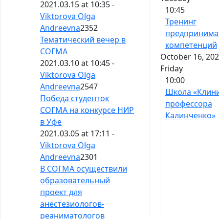
2021.03.15 at 10:35 -
10:45
Viktorova Olga
Тренинг
Andreevna
2352
предпринима
Тематический вечер в
компетенций
СОГМА
October 16, 202
2021.03.10 at 10:45 -
Friday
Viktorova Olga
10:00
Andreevna
2547
Школа «Клин
Победа студенток
профессора
СОГМА на конкурсе НИР
Калинченко»
в Уфе
2021.03.05 at 17:11 -
Viktorova Olga
Andreevna
2301
В СОГМА осуществили
образовательный
проект для
анестезиологов-
реаниматологов