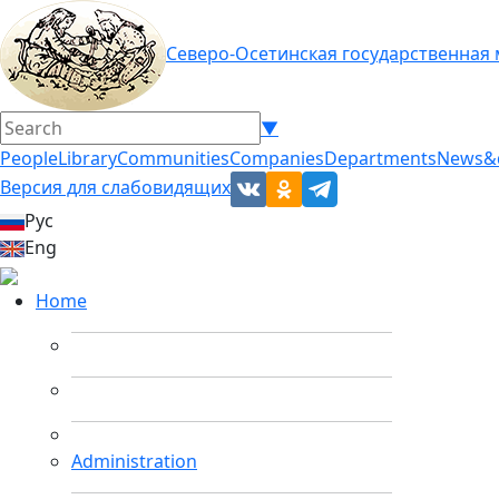
Северо-Осетинская государственная
▼
People
Library
Communities
Companies
Departments
News&
Версия для слабовидящих
Рус
Eng
Home
Administration