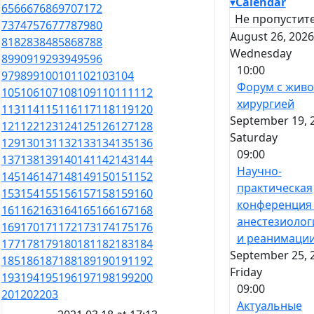
▾
Calendar
65
66
67
68
69
70
71
72
Не пропустите
73
74
75
76
77
78
79
80
August 26, 2026
81
82
83
84
85
86
87
88
Wednesday
89
90
91
92
93
94
95
96
10:00
97
98
99
100
101
102
103
104
Форум с жив
105
106
107
108
109
110
111
112
хирургией
113
114
115
116
117
118
119
120
September 19, 
121
122
123
124
125
126
127
128
Saturday
129
130
131
132
133
134
135
136
09:00
137
138
139
140
141
142
143
144
Научно-
145
146
147
148
149
150
151
152
практическая
153
154
155
156
157
158
159
160
конференция
161
162
163
164
165
166
167
168
анестезиолог
169
170
171
172
173
174
175
176
и реанимаци
177
178
179
180
181
182
183
184
September 25, 
185
186
187
188
189
190
191
192
Friday
193
194
195
196
197
198
199
200
09:00
201
202
203
Актуальные