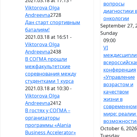
2021.03.18 at 17:13 -
вопросы
Viktorova Olga
диагностики 
Andreevna
2728
онкологии
Дан старт спортивным
September 27, 
баталиям!
Sunday
2021.03.18 at 16:51 -
09:00
Viktorova Olga
VI
Andreevna
2438
междисципли
В СОГМА прошли
всероссийска
межфакультетские
конференция
соревнования между
«Управление
студентками 1 курса
возрастом и
2021.03.18 at 10:30 -
качеством
Viktorova Olga
жизни в
Andreevna
2412
современном
В гостях у СОГМА –
мире: реалии
организаторы
возможности
программы «Alania
October 6, 2026
Business Accelerator»
Tuesday