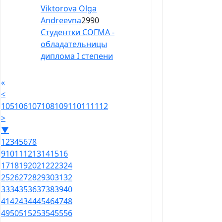
Viktorova Olga
Andreevna
2990
Студентки СОГМА -
обладательницы
диплома I cтепени
«
<
105
106
107
108
109
110
111
112
>
▼
1
2
3
4
5
6
7
8
9
10
11
12
13
14
15
16
17
18
19
20
21
22
23
24
25
26
27
28
29
30
31
32
33
34
35
36
37
38
39
40
41
42
43
44
45
46
47
48
49
50
51
52
53
54
55
56