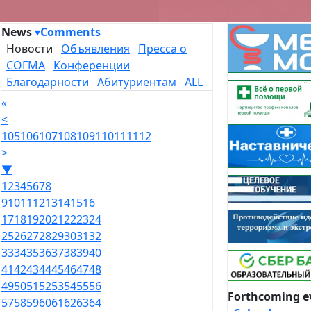
News
▾
Comments
Новости
Объявления
Пресса о
СОГМА
Конференции
Благодарности
Абитуриентам
ALL
«
<
105
106
107
108
109
110
111
112
>
▼
1
2
3
4
5
6
7
8
9
10
11
12
13
14
15
16
17
18
19
20
21
22
23
24
25
26
27
28
29
30
31
32
33
34
35
36
37
38
39
40
41
42
43
44
45
46
47
48
49
50
51
52
53
54
55
56
Forthcoming e
57
58
59
60
61
62
63
64