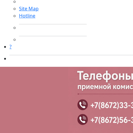
Site Map
Hotline
?