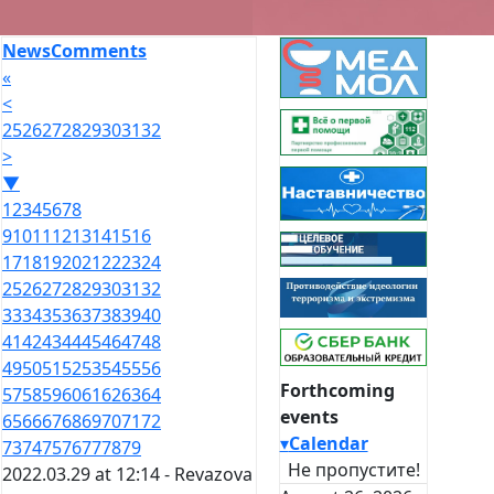
News
Comments
«
<
25
26
27
28
29
30
31
32
>
▼
1
2
3
4
5
6
7
8
9
10
11
12
13
14
15
16
17
18
19
20
21
22
23
24
25
26
27
28
29
30
31
32
33
34
35
36
37
38
39
40
41
42
43
44
45
46
47
48
49
50
51
52
53
54
55
56
Forthcoming
57
58
59
60
61
62
63
64
events
65
66
67
68
69
70
71
72
▾
Calendar
73
74
75
76
77
78
79
Не пропустите!
2022.03.29 at 12:14 -
Revazova