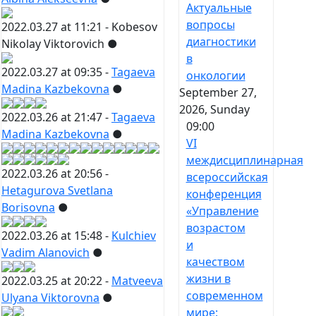
Актуальные
вопросы
2022.03.27 at 11:21 -
Kobesov
диагностики
Nikolay Viktorovich
●
в
2022.03.27 at 09:35 -
Tagaeva
онкологии
Madina Kazbekovna
●
September 27,
2026, Sunday
2022.03.26 at 21:47 -
Tagaeva
09:00
Madina Kazbekovna
●
VI
междисциплинарная
2022.03.26 at 20:56 -
всероссийская
Hetagurova Svetlana
конференция
Borisovna
●
«Управление
возрастом
2022.03.26 at 15:48 -
Kulchiev
и
Vadim Alanovich
●
качеством
жизни в
2022.03.25 at 20:22 -
Matveeva
современном
Ulyana Viktorovna
●
мире: