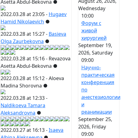
August 26, 2026,
Asetta Abdul-Bekovna
●
Wednesday
2022.03.28 at 23:05 -
Hugaev
10:00
Hamid Nikolaevich
●
Форум с
живой
2022.03.28 at 15:27 -
Basieva
хирургией
Olga Zaurbekovna
●
September 19,
2026, Saturday
2022.03.28 at 15:16 -
Revazova
09:00
Asetta Abdul-Bekovna
●
Научно-
практическая
2022.03.28 at 15:12 -
Aloeva
конференция
Madina Shorovna
●
по
анестезиологии
2022.03.28 at 12:33 -
и
Naldikoeva Tamara
реанимации
Aleksandrovna
●
September 25,
2026, Friday
2022.03.27 at 16:13 -
Isaeva
09:00
Albina Alekseevna
●