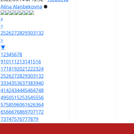
Alina Alanbekovna
●
«
<
25
26
27
28
29
30
31
32
>
▼
1
2
3
4
5
6
7
8
9
10
11
12
13
14
15
16
17
18
19
20
21
22
23
24
25
26
27
28
29
30
31
32
33
34
35
36
37
38
39
40
41
42
43
44
45
46
47
48
49
50
51
52
53
54
55
56
57
58
59
60
61
62
63
64
65
66
67
68
69
70
71
72
73
74
75
76
77
78
79