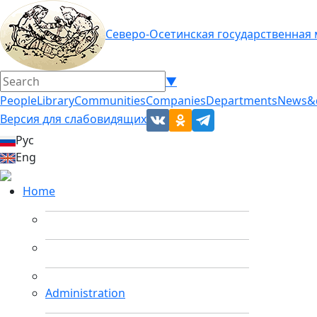
Северо-Осетинская государственная
▼
People
Library
Communities
Companies
Departments
News&
Версия для слабовидящих
Рус
Eng
Home
Administration