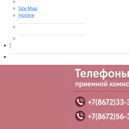
Site Map
Hotline
?