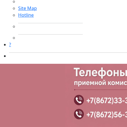
Site Map
Hotline
?