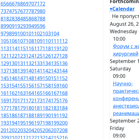
Forthcomin
65
66
67
68
69
70
71
72
▾
Calendar
73
74
75
76
77
78
79
80
Не пропуст
81
82
83
84
85
86
87
88
August 26, 2
89
90
91
92
93
94
95
96
Wednesday
97
98
99
100
101
102
103
104
10:00
105
106
107
108
109
110
111
112
Форум с ж
113
114
115
116
117
118
119
120
хирургией
121
122
123
124
125
126
127
128
September 1
129
130
131
132
133
134
135
136
Saturday
137
138
139
140
141
142
143
144
09:00
145
146
147
148
149
150
151
152
Научно-
153
154
155
156
157
158
159
160
практичес
161
162
163
164
165
166
167
168
конференц
169
170
171
172
173
174
175
176
анестезио
177
178
179
180
181
182
183
184
реанимац
185
186
187
188
189
190
191
192
September 2
193
194
195
196
197
198
199
200
Friday
201
202
203
204
205
206
207
208
09:00
209
210
211
212
213
214
215
216