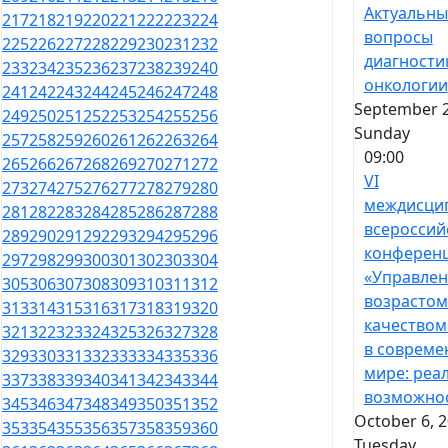
Актуальны
217
218
219
220
221
222
223
224
вопросы
225
226
227
228
229
230
231
232
диагности
233
234
235
236
237
238
239
240
онкологии
241
242
243
244
245
246
247
248
September 2
249
250
251
252
253
254
255
256
Sunday
257
258
259
260
261
262
263
264
09:00
265
266
267
268
269
270
271
272
VI
273
274
275
276
277
278
279
280
междисци
281
282
283
284
285
286
287
288
всероссий
289
290
291
292
293
294
295
296
конферен
297
298
299
300
301
302
303
304
«Управлен
305
306
307
308
309
310
311
312
возрастом
313
314
315
316
317
318
319
320
качеством
321
322
323
324
325
326
327
328
в соврем
329
330
331
332
333
334
335
336
мире: реа
337
338
339
340
341
342
343
344
возможно
345
346
347
348
349
350
351
352
October 6, 2
353
354
355
356
357
358
359
360
Tuesday