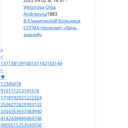
2022.09.02 at 14:37 -
Viktorova Olga
Andreevna
1883
В Клинической больнице
СОГМА проходит «День
знаний»
«
<
137
138
139
140
141
142
143
144
>
▼
1
2
3
4
5
6
7
8
9
10
11
12
13
14
15
16
17
18
19
20
21
22
23
24
25
26
27
28
29
30
31
32
33
34
35
36
37
38
39
40
41
42
43
44
45
46
47
48
49
50
51
52
53
54
55
56