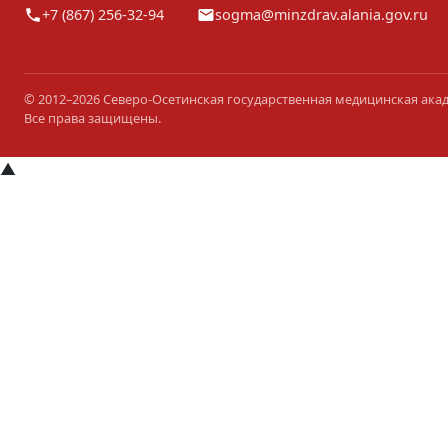
+7 (867) 256-32-94
sogma@minzdrav.alania.gov.ru
© 2012–2026 Северо-Осетинская государственная медицинская ака
Все права защищены.
▲