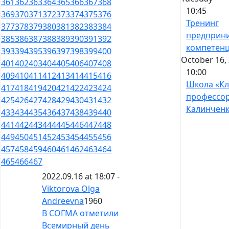
361
362
363
364
365
366
367
368
10:45
369
370
371
372
373
374
375
376
Тренинг
377
378
379
380
381
382
383
384
предприн
385
386
387
388
389
390
391
392
компетен
393
394
395
396
397
398
399
400
October 16, 
401
402
403
404
405
406
407
408
10:00
409
410
411
412
413
414
415
416
Школа «К
417
418
419
420
421
422
423
424
профессо
425
426
427
428
429
430
431
432
Калинченк
433
434
435
436
437
438
439
440
441
442
443
444
445
446
447
448
449
450
451
452
453
454
455
456
457
458
459
460
461
462
463
464
465
466
467
2022.09.16 at 18:07 -
Viktorova Olga
Andreevna
1960
В СОГМА отметили
Всемирный день