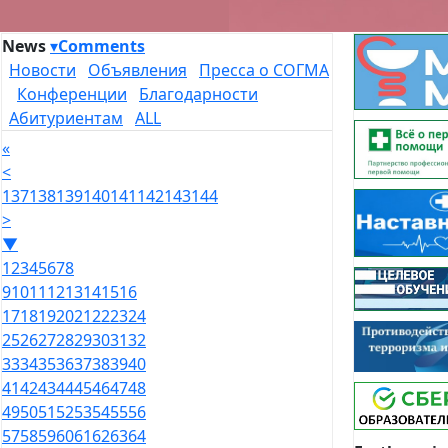
News
▾
Comments
Новости
Объявления
Пресса о СОГМА
Конференции
Благодарности
Абитуриентам
ALL
«
<
137
138
139
140
141
142
143
144
>
▼
1
2
3
4
5
6
7
8
9
10
11
12
13
14
15
16
17
18
19
20
21
22
23
24
25
26
27
28
29
30
31
32
33
34
35
36
37
38
39
40
41
42
43
44
45
46
47
48
49
50
51
52
53
54
55
56
57
58
59
60
61
62
63
64