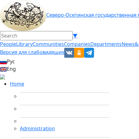
Северо-Осетинская государственная
▼
People
Library
Communities
Companies
Departments
News&
Версия для слабовидящих
Рус
Eng
Home
Administration