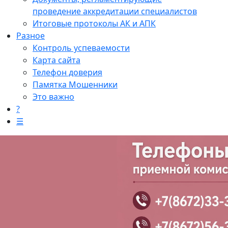
проведение аккредитации специалистов
Итоговые протоколы АК и АПК
Разное
Контроль успеваемости
Карта сайта
Телефон доверия
Памятка Мошенники
Это важно
?
☰