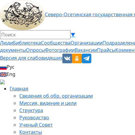
Северо-Осетинская государственная
▼
Люди
Библиотека
Сообщества
Организации
Подразделен
документы
Опросы
Фотографии
Вакансии
Прайсы
Коммен
Версия для слабовидящих
Рус
Eng
Главная
Сведения об обр. организации
Миссия, видение и цели
Структура
Руководство
Ученый Совет
Контакты