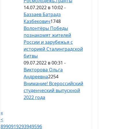
Росмолодежь.Гранты
14.07.2022 в 10:02 -
Баззаев Батрадз
Казбекович
1748
Волонтёры Победы
познакомят жителей
России и зарубежья с
историей Сталинградской
битвы
09.07.2022 в 00:31 -
Викторова Ольга
Андреевна
2254
Внимание! Всероссийский
студенческий выпускной
2022 года
«
<
89
90
91
92
93
94
95
96