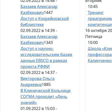
Вторник
02.09.2022 в 14:48 -
10:45
Баззаев Александр
Тренинг
Казбекович
1447
предприним
Доступ к Кокрейновской
компетенци
библиотеке
16 октября 20
02.09.2022 в 14:39 -
Пятница
Баззаев Александр
10:00
Казбекович
1343
Школа «Кли
Доступ к научно-
профессора
исследовательским базам
Калинченко
данных EBSCO в рамках
проекта РФФИ
02.09.2022 в 14:37 -
Викторова Ольга
Андреевна
1885
В Клинической больнице
СОГМА проходит «День
знаний»
01.09.2022 в 15:03 -