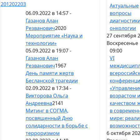
201
202
203
Актуальные
вопросы
06.09.2022 в 14:57 -
диагностики
Газанов Алан
онкологии
Резванович
2020
27 сентября 2
Мероприятие «Наука и
Воскресенье
технологии»
09:00
05.09.2022 в 19:07 -
VI
Газанов Алан
междисцип
Резванович
1967
всероссийс
День памяти жертв
конференц
Бесланской трагедии
«Управлени
02.09.2022 в 17:34 -
возрастом 
Викторова Ольга
качеством 
Андреевна
2141
в современ
Митинг в СОГМА,
мире: реали
посвященный Дню
возможност
солидарности в борьбе с
6 октября 202
терроризмом