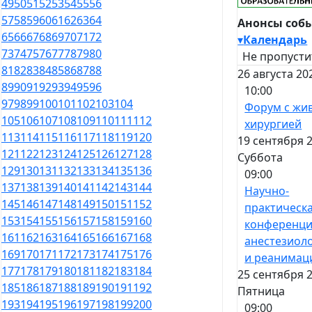
49
50
51
52
53
54
55
56
57
58
59
60
61
62
63
64
Анонсы соб
65
66
67
68
69
70
71
72
▾
Календарь
73
74
75
76
77
78
79
80
Не пропусти
81
82
83
84
85
86
87
88
26 августа 20
89
90
91
92
93
94
95
96
10:00
97
98
99
100
101
102
103
104
Форум с жи
105
106
107
108
109
110
111
112
хирургией
113
114
115
116
117
118
119
120
19 сентября 2
121
122
123
124
125
126
127
128
Суббота
129
130
131
132
133
134
135
136
09:00
137
138
139
140
141
142
143
144
Научно-
145
146
147
148
149
150
151
152
практическ
153
154
155
156
157
158
159
160
конференци
161
162
163
164
165
166
167
168
анестезиол
169
170
171
172
173
174
175
176
и реанимац
177
178
179
180
181
182
183
184
25 сентября 2
185
186
187
188
189
190
191
192
Пятница
193
194
195
196
197
198
199
200
09:00