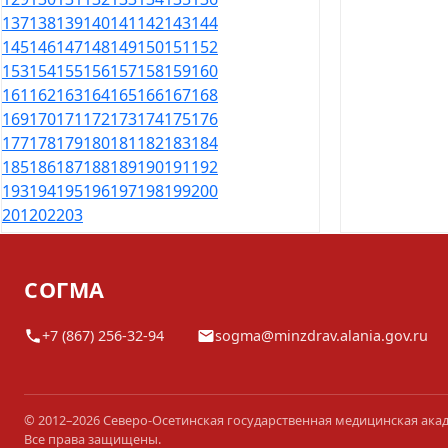
137
138
139
140
141
142
143
144
145
146
147
148
149
150
151
152
153
154
155
156
157
158
159
160
161
162
163
164
165
166
167
168
169
170
171
172
173
174
175
176
177
178
179
180
181
182
183
184
185
186
187
188
189
190
191
192
193
194
195
196
197
198
199
200
201
202
203
СОГМА
+7 (867) 256-32-94
sogma@minzdrav.alania.gov.ru
© 2012–2026 Северо-Осетинская государственная медицинская ака
Все права защищены.