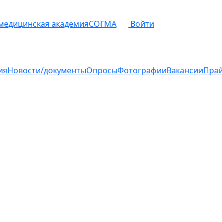
 медицинская академия
СОГМА
Войти
ия
Новости/документы
Опросы
Фотографии
Вакансии
Пра