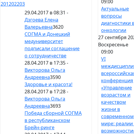
09:00
201
202
203
Актуальные
29.04.2017 в 08:31 -
вопросы
Дзгоева Елена
диагностики 
Валерьевна
3620
онкологии
СОГМА и Донецкий
27 сентября 20
медуниверситет
Воскресенье
подписали соглашение
09:00
о сотрудничестве
VI
28.04.2017 в 17:35 -
междисципли
Викторова Ольга
всероссийска
Андреевна
3590
конференция
Здоровье и красота!
«Управление
28.04.2017 в 17:28 -
возрастом и
Викторова Ольга
качеством
Андреевна
3693
жизни в
Победа сборной СОГМА
современном
в республиканском
мире: реалии
Брейн-ринге
возможности