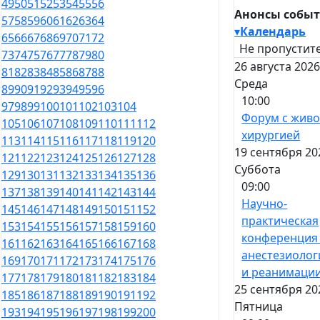
49
50
51
52
53
54
55
56
Анонсы собы
57
58
59
60
61
62
63
64
▾
Календарь
65
66
67
68
69
70
71
72
Не пропустите
73
74
75
76
77
78
79
80
26 августа 2026
81
82
83
84
85
86
87
88
Среда
89
90
91
92
93
94
95
96
10:00
97
98
99
100
101
102
103
104
Форум с жив
105
106
107
108
109
110
111
112
хирургией
113
114
115
116
117
118
119
120
19 сентября 20
121
122
123
124
125
126
127
128
Суббота
129
130
131
132
133
134
135
136
09:00
137
138
139
140
141
142
143
144
Научно-
145
146
147
148
149
150
151
152
практическая
153
154
155
156
157
158
159
160
конференция
161
162
163
164
165
166
167
168
анестезиолог
169
170
171
172
173
174
175
176
и реанимаци
177
178
179
180
181
182
183
184
25 сентября 20
185
186
187
188
189
190
191
192
Пятница
193
194
195
196
197
198
199
200