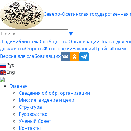
Северо-Осетинская государственная
▼
Люди
Библиотека
Сообщества
Организации
Подразделен
документы
Опросы
Фотографии
Вакансии
Прайсы
Коммен
Версия для слабовидящих
Рус
Eng
Главная
Сведения об обр. организации
Миссия, видение и цели
Структура
Руководство
Ученый Совет
Контакты