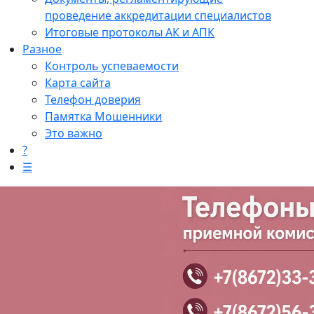
проведение аккредитации специалистов
Итоговые протоколы АК и АПК
Разное
Контроль успеваемости
Карта сайта
Телефон доверия
Памятка Мошенники
Это важно
?
☰