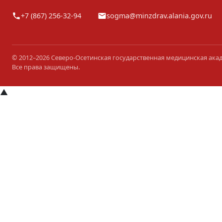
+7 (867) 256-32-94
sogma@minzdrav.alania.gov.ru
© 2012–2026 Северо-Осетинская государственная медицинская ака
Все права защищены.
▲