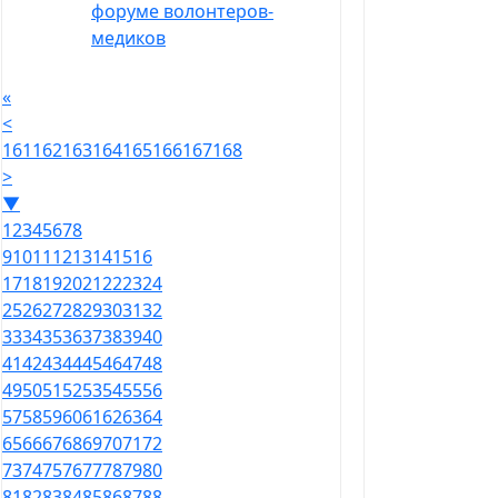
форуме волонтеров-
медиков
«
<
161
162
163
164
165
166
167
168
>
▼
1
2
3
4
5
6
7
8
9
10
11
12
13
14
15
16
17
18
19
20
21
22
23
24
25
26
27
28
29
30
31
32
33
34
35
36
37
38
39
40
41
42
43
44
45
46
47
48
49
50
51
52
53
54
55
56
57
58
59
60
61
62
63
64
65
66
67
68
69
70
71
72
73
74
75
76
77
78
79
80
81
82
83
84
85
86
87
88