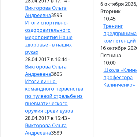
28.04.2017 в 17:14 -
6 октября 2026
Викторова Ольга
Вторник
Андреевна
3595
10:45
Итоги спортивно-
Тренинг
оздоровительного
предпринима
мероприятия Наше
компетенций
здоровье - в наших
16 октября 202
руках
Пятница
28.04.2017 в 16:44 -
10:00
Викторова Ольга
Школа «Клин
Андреевна
3605
профессора
Итоги лично-
Калинченко»
командного первенства
по пулевой стрельбе из
пневматического
оружия среди вузов
28.04.2017 в 15:43 -
Викторова Ольга
Андреевна
3589