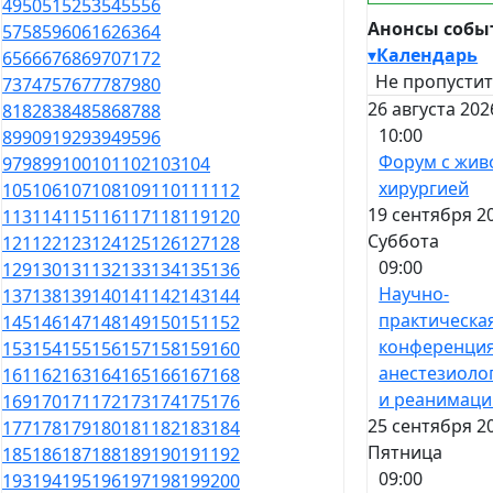
49
50
51
52
53
54
55
56
Анонсы собы
57
58
59
60
61
62
63
64
▾
Календарь
65
66
67
68
69
70
71
72
Не пропустит
73
74
75
76
77
78
79
80
26 августа 202
81
82
83
84
85
86
87
88
10:00
89
90
91
92
93
94
95
96
Форум с жив
97
98
99
100
101
102
103
104
хирургией
105
106
107
108
109
110
111
112
19 сентября 2
113
114
115
116
117
118
119
120
Суббота
121
122
123
124
125
126
127
128
09:00
129
130
131
132
133
134
135
136
Научно-
137
138
139
140
141
142
143
144
практическа
145
146
147
148
149
150
151
152
конференция
153
154
155
156
157
158
159
160
анестезиоло
161
162
163
164
165
166
167
168
и реанимаци
169
170
171
172
173
174
175
176
25 сентября 2
177
178
179
180
181
182
183
184
Пятница
185
186
187
188
189
190
191
192
09:00
193
194
195
196
197
198
199
200