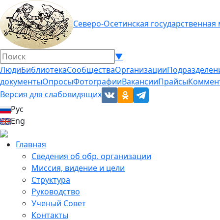
Северо-Осетинская государственная
▼
Люди
Библиотека
Сообщества
Организации
Подразделен
документы
Опросы
Фотографии
Вакансии
Прайсы
Коммен
Версия для слабовидящих
Рус
Eng
Главная
Сведения об обр. организации
Миссия, видение и цели
Структура
Руководство
Ученый Совет
Контакты