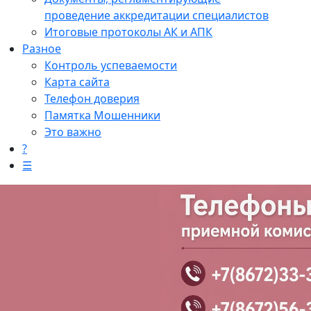
проведение аккредитации специалистов
Итоговые протоколы АК и АПК
Разное
Контроль успеваемости
Карта сайта
Телефон доверия
Памятка Мошенники
Это важно
?
☰