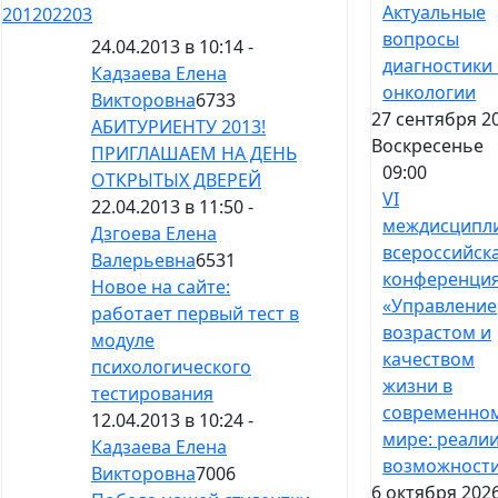
Актуальные
201
202
203
вопросы
24.04.2013 в 10:14 -
диагностики 
Кадзаева Елена
онкологии
Викторовна
6733
27 сентября 2
АБИТУРИЕНТУ 2013!
Воскресенье
ПРИГЛАШАЕМ НА ДЕНЬ
09:00
ОТКРЫТЫХ ДВЕРЕЙ
VI
22.04.2013 в 11:50 -
междисципл
Дзгоева Елена
всероссийск
Валерьевна
6531
конференци
Новое на сайте:
«Управление
работает первый тест в
возрастом и
модуле
качеством
психологического
жизни в
тестирования
современно
12.04.2013 в 10:24 -
мире: реалии
Кадзаева Елена
возможност
Викторовна
7006
6 октября 2026