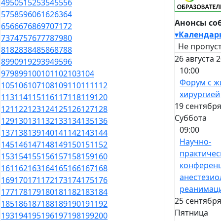
49
50
51
52
53
54
55
56
57
58
59
60
61
62
63
64
Анонсы со
65
66
67
68
69
70
71
72
▾
Календар
73
74
75
76
77
78
79
80
Не пропуст
81
82
83
84
85
86
87
88
26 августа 
89
90
91
92
93
94
95
96
10:00
97
98
99
100
101
102
103
104
Форум с ж
105
106
107
108
109
110
111
112
хирургией
113
114
115
116
117
118
119
120
19 сентября
121
122
123
124
125
126
127
128
Суббота
129
130
131
132
133
134
135
136
09:00
137
138
139
140
141
142
143
144
Научно-
145
146
147
148
149
150
151
152
практичес
153
154
155
156
157
158
159
160
конферен
161
162
163
164
165
166
167
168
анестезио
169
170
171
172
173
174
175
176
реанимац
177
178
179
180
181
182
183
184
25 сентября
185
186
187
188
189
190
191
192
Пятница
193
194
195
196
197
198
199
200