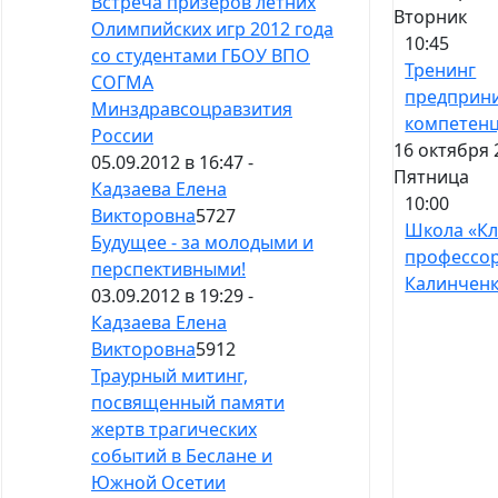
Встреча призеров летних
Вторник
Олимпийских игр 2012 года
10:45
со студентами ГБОУ ВПО
Тренинг
СОГМА
предприн
Минздравсоцравзития
компетен
России
16 октября 
05.09.2012 в 16:47 -
Пятница
Кадзаева Елена
10:00
Викторовна
5727
Школа «К
Будущее - за молодыми и
профессо
перспективными!
Калинчен
03.09.2012 в 19:29 -
Кадзаева Елена
Викторовна
5912
Траурный митинг,
посвященный памяти
жертв трагических
событий в Беслане и
Южной Осетии