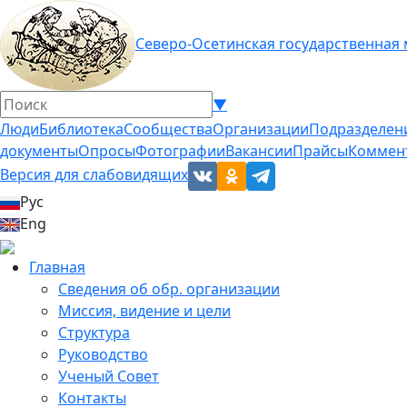
Северо-Осетинская государственная
▼
Люди
Библиотека
Сообщества
Организации
Подразделен
документы
Опросы
Фотографии
Вакансии
Прайсы
Коммен
Версия для слабовидящих
Рус
Eng
Главная
Сведения об обр. организации
Миссия, видение и цели
Структура
Руководство
Ученый Совет
Контакты