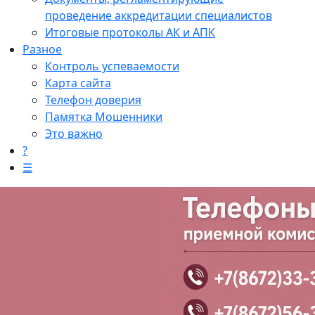
проведение аккредитации специалистов
Итоговые протоколы АК и АПК
Разное
Контроль успеваемости
Карта сайта
Телефон доверия
Памятка Мошенники
Это важно
?
☰