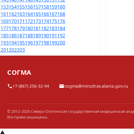
153
154
155
156
157
158
159
160
161
162
163
164
165
166
167
168
169
170
171
172
173
174
175
176
177
178
179
180
181
182
183
184
185
186
187
188
189
190
191
192
193
194
195
196
197
198
199
200
201
202
203
СОГМА
+7 (867) 256-32-94
sogma@minzdrav.alania.gov.ru
© 2012–2026 Северо-Осетинская государственная медицинская ака
Все права защищены.
▲