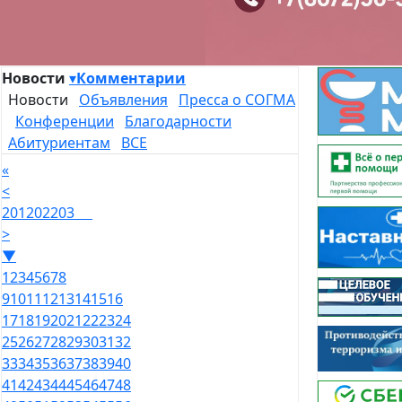
Новости
▾
Комментарии
Новости
Объявления
Пресса о СОГМА
Конференции
Благодарности
Абитуриентам
ВСЕ
«
<
201
202
203
>
▼
1
2
3
4
5
6
7
8
9
10
11
12
13
14
15
16
17
18
19
20
21
22
23
24
25
26
27
28
29
30
31
32
33
34
35
36
37
38
39
40
41
42
43
44
45
46
47
48