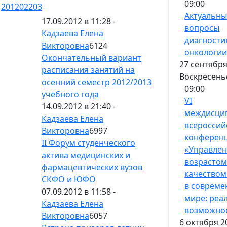
09:00
201
202
203
Актуальн
17.09.2012 в 11:28 -
вопросы
Кадзаева Елена
диагности
Викторовна
6124
онкологи
Окончательный вариант
27 сентября
расписания занятий на
Воскресень
осенний семестр 2012/2013
09:00
учебного года
VI
14.09.2012 в 21:40 -
междисци
Кадзаева Елена
всероссий
Викторовна
6997
конферен
II Форум студенческого
«Управле
актива медицинских и
возрастом
фармацевтических вузов
качеством
СКФО и ЮФО
в соврем
07.09.2012 в 11:58 -
мире: реа
Кадзаева Елена
возможно
Викторовна
6057
6 октября 2