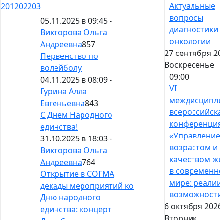
Актуальные
201
202
203
вопросы
05.11.2025 в 09:45 -
диагностики
Викторова Ольга
онкологии
Андреевна
857
27 сентября 2
Первенство по
Воскресенье
волейболу
09:00
04.11.2025 в 08:09 -
VI
Гурина Алла
междисципл
Евгеньевна
843
всероссийск
С Днем Народного
конференци
единства!
«Управление
31.10.2025 в 18:03 -
возрастом и
Викторова Ольга
качеством ж
Андреевна
764
в современ
Открытие в СОГМА
мире: реалии
декады мероприятий ко
возможност
Дню народного
6 октября 2026
единства: концерт
Вторник