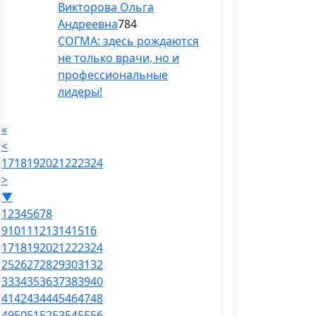
Викторова Ольга
Андреевна
784
СОГМА: здесь рождаются
не только врачи, но и
профессиональные
лидеры!
«
<
17
18
19
20
21
22
23
24
>
▼
1
2
3
4
5
6
7
8
9
10
11
12
13
14
15
16
17
18
19
20
21
22
23
24
25
26
27
28
29
30
31
32
33
34
35
36
37
38
39
40
41
42
43
44
45
46
47
48
49
50
51
52
53
54
55
56