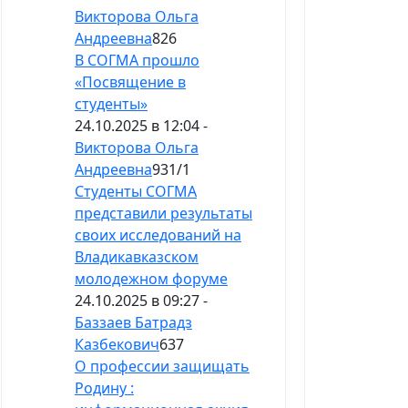
Викторова Ольга
Андреевна
826
В СОГМА прошло
«Посвящение в
студенты»
24.10.2025 в 12:04 -
Викторова Ольга
Андреевна
931
/
1
Студенты СОГМА
представили результаты
своих исследований на
Владикавказском
молодежном форуме
24.10.2025 в 09:27 -
Баззаев Батрадз
Казбекович
637
О профессии защищать
Родину :