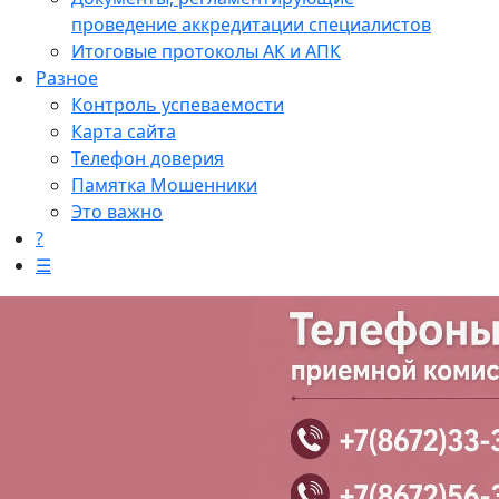
проведение аккредитации специалистов
Итоговые протоколы АК и АПК
Разное
Контроль успеваемости
Карта сайта
Телефон доверия
Памятка Мошенники
Это важно
?
☰