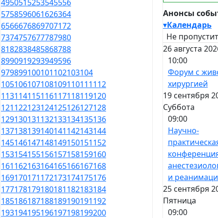
49
50
51
52
53
54
55
56
Анонсы собы
57
58
59
60
61
62
63
64
▾
Календарь
65
66
67
68
69
70
71
72
Не пропустит
73
74
75
76
77
78
79
80
26 августа 202
81
82
83
84
85
86
87
88
10:00
89
90
91
92
93
94
95
96
Форум с жив
97
98
99
100
101
102
103
104
хирургией
105
106
107
108
109
110
111
112
19 сентября 2
113
114
115
116
117
118
119
120
Суббота
121
122
123
124
125
126
127
128
09:00
129
130
131
132
133
134
135
136
Научно-
137
138
139
140
141
142
143
144
практическа
145
146
147
148
149
150
151
152
конференция
153
154
155
156
157
158
159
160
анестезиоло
161
162
163
164
165
166
167
168
и реанимац
169
170
171
172
173
174
175
176
25 сентября 2
177
178
179
180
181
182
183
184
Пятница
185
186
187
188
189
190
191
192
09:00
193
194
195
196
197
198
199
200