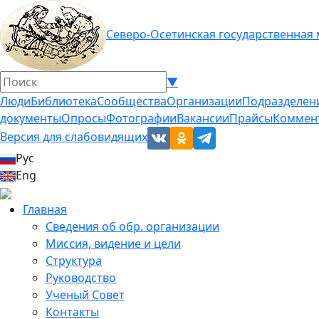
Северо-Осетинская государственная
▼
Люди
Библиотека
Сообщества
Организации
Подразделен
документы
Опросы
Фотографии
Вакансии
Прайсы
Коммен
Версия для слабовидящих
Рус
Eng
Главная
Сведения об обр. организации
Миссия, видение и цели
Структура
Руководство
Ученый Совет
Контакты