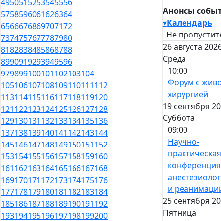
49
50
51
52
53
54
55
56
Анонсы собы
57
58
59
60
61
62
63
64
▾
Календарь
65
66
67
68
69
70
71
72
Не пропустит
73
74
75
76
77
78
79
80
26 августа 2026
81
82
83
84
85
86
87
88
Среда
89
90
91
92
93
94
95
96
10:00
97
98
99
100
101
102
103
104
Форум с жив
105
106
107
108
109
110
111
112
хирургией
113
114
115
116
117
118
119
120
19 сентября 20
121
122
123
124
125
126
127
128
Суббота
129
130
131
132
133
134
135
136
09:00
137
138
139
140
141
142
143
144
Научно-
145
146
147
148
149
150
151
152
практическая
153
154
155
156
157
158
159
160
конференция
161
162
163
164
165
166
167
168
анестезиоло
169
170
171
172
173
174
175
176
и реанимаци
177
178
179
180
181
182
183
184
25 сентября 20
185
186
187
188
189
190
191
192
Пятница
193
194
195
196
197
198
199
200