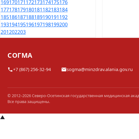
169
170
171
172
173
174
175
176
177
178
179
180
181
182
183
184
185
186
187
188
189
190
191
192
193
194
195
196
197
198
199
200
201
202
203
СОГМА
+7 (867) 256-32-94
sogma@minzdrav.alania.gov.ru
© 2012–2026 Северо-Осетинская государственная медицинская ака
Все права защищены.
▲