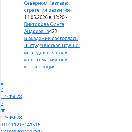
Северном Кавказе:
стратегия развития»
14.05.2026 в 12:20 -
Викторова Ольга
Андреевна
422
В академии состоялась
III студенческая научно-
исследовательская
монотематическая
конференция
«
<
1
2
3
4
5
6
7
8
>
▼
1
2
3
4
5
6
7
8
9
10
11
12
13
14
15
16
17
18
19
20
21
22
23
24