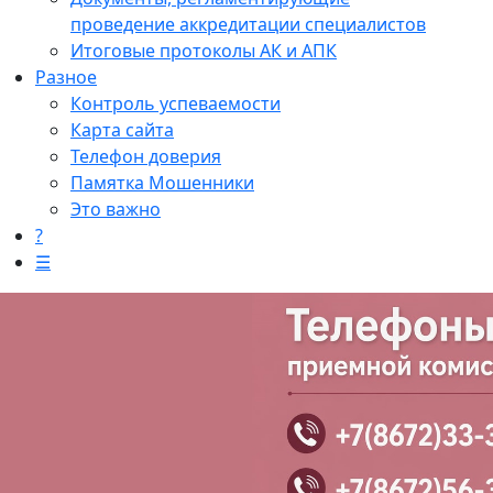
проведение аккредитации специалистов
Итоговые протоколы АК и АПК
Разное
Контроль успеваемости
Карта сайта
Телефон доверия
Памятка Мошенники
Это важно
?
☰