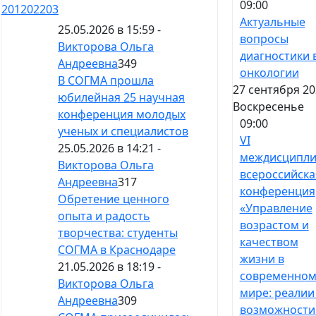
09:00
201
202
203
Актуальные
25.05.2026 в 15:59 -
вопросы
Викторова Ольга
диагностики 
Андреевна
349
онкологии
В СОГМА прошла
27 сентября 20
юбилейная 25 научная
Воскресенье
конференция молодых
09:00
ученых и специалистов
VI
25.05.2026 в 14:21 -
междисципли
Викторова Ольга
всероссийска
Андреевна
317
конференция
Обретение ценного
«Управление
опыта и радость
возрастом и
творчества: студенты
качеством
СОГМА в Краснодаре
жизни в
21.05.2026 в 18:19 -
современно
Викторова Ольга
мире: реалии
Андреевна
309
возможности