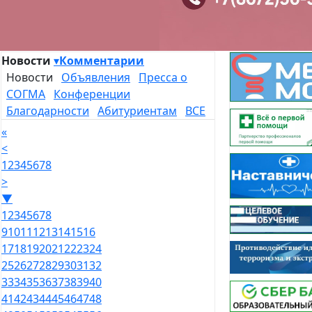
Новости
▾
Комментарии
Новости
Объявления
Пресса о
СОГМА
Конференции
Благодарности
Абитуриентам
ВСЕ
«
<
1
2
3
4
5
6
7
8
>
▼
1
2
3
4
5
6
7
8
9
10
11
12
13
14
15
16
17
18
19
20
21
22
23
24
25
26
27
28
29
30
31
32
33
34
35
36
37
38
39
40
41
42
43
44
45
46
47
48