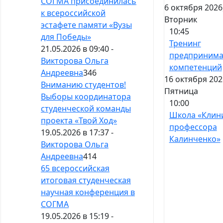
СОГМА присоединилась
6 октября 2026
к всероссийской
Вторник
эстафете памяти «Вузы
10:45
для Победы»
Тренинг
21.05.2026 в 09:40 -
предпринима
Викторова Ольга
компетенций
Андреевна
346
16 октября 202
Вниманию студентов!
Пятница
Выборы координатора
10:00
студенческой команды
Школа «Клин
проекта «Твой Ход»
профессора
19.05.2026 в 17:37 -
Калинченко»
Викторова Ольга
Андреевна
414
65 всероссийская
итоговая студенческая
научная конференция в
СОГМА
19.05.2026 в 15:19 -