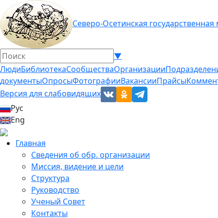
Северо-Осетинская государственная
▼
Люди
Библиотека
Сообщества
Организации
Подразделен
документы
Опросы
Фотографии
Вакансии
Прайсы
Коммен
Версия для слабовидящих
Рус
Eng
Главная
Сведения об обр. организации
Миссия, видение и цели
Структура
Руководство
Ученый Совет
Контакты