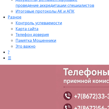
проведение аккредитации специалистов
Итоговые протоколы АК и АПК
Разное
Контроль успеваемости
Карта сайта
Телефон доверия
Памятка Мошенники
Это важно
?
☰