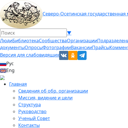
Северо-Осетинская государственная
▼
Люди
Библиотека
Сообщества
Организации
Подразделен
документы
Опросы
Фотографии
Вакансии
Прайсы
Коммен
Версия для слабовидящих
Рус
Eng
Главная
Сведения об обр. организации
Миссия, видение и цели
Структура
Руководство
Ученый Совет
Контакты