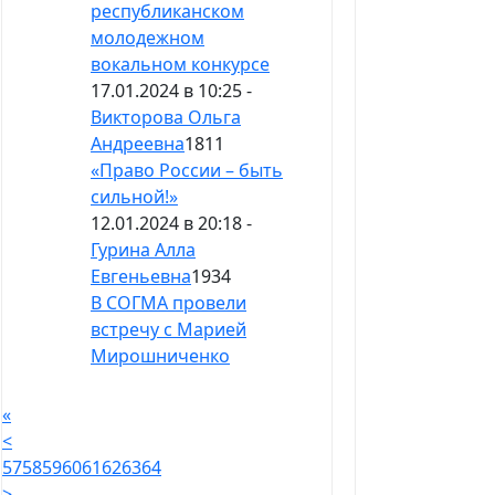
республиканском
молодежном
вокальном конкурсе
17.01.2024 в 10:25 -
Викторова Ольга
Андреевна
1811
«Право России – быть
сильной!»
12.01.2024 в 20:18 -
Гурина Алла
Евгеньевна
1934
В СОГМА провели
встречу с Марией
Мирошниченко
«
<
57
58
59
60
61
62
63
64
>