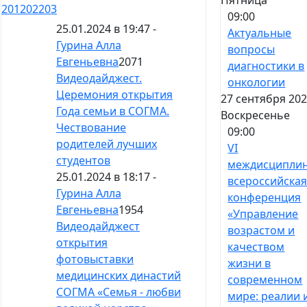
201
202
203
09:00
25.01.2024 в 19:47 -
Актуальные
Гурина Алла
вопросы
Евгеньевна
2071
диагностики в
Видеодайджест.
онкологии
Церемония открытия
27 сентября 202
Года семьи в СОГМА.
Воскресенье
Чествование
09:00
родителей лучших
VI
студентов
междисципли
25.01.2024 в 18:17 -
всероссийска
Гурина Алла
конференция
Евгеньевна
1954
«Управление
Видеодайджест
возрастом и
открытия
качеством
фотовыставки
жизни в
медицинских династий
современном
СОГМА «Семья - любви
мире: реалии 