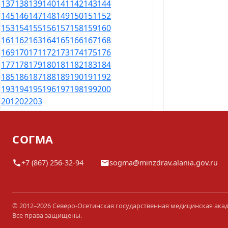
137
138
139
140
141
142
143
144
145
146
147
148
149
150
151
152
153
154
155
156
157
158
159
160
161
162
163
164
165
166
167
168
169
170
171
172
173
174
175
176
177
178
179
180
181
182
183
184
185
186
187
188
189
190
191
192
193
194
195
196
197
198
199
200
201
202
203
СОГМА
+7 (867) 256-32-94
sogma@minzdrav.alania.gov.ru
© 2012–2026 Северо-Осетинская государственная медицинская ака
Все права защищены.