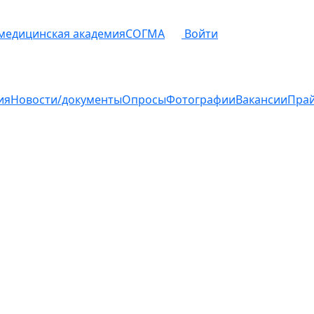
 медицинская академия
СОГМА
Войти
ия
Новости/документы
Опросы
Фотографии
Вакансии
Пра