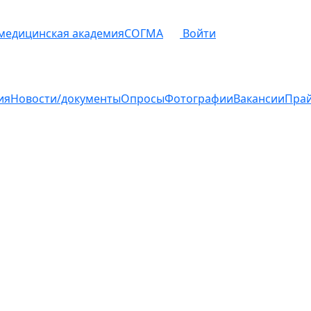
 медицинская академия
СОГМА
Войти
ия
Новости/документы
Опросы
Фотографии
Вакансии
Пра