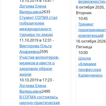
13.10.2019 в 15:41 -
возможности»
Дзгоева Елена
6 октября 2026,
Валерьевна
2633
Вторник
Студент СОГМА стал
10:45
победителем
Тренинг
международного
предпринимат
турнира по дзюдо
компетенций
11.10.2019 в 12:31 -
16 октября 2026
Викторова Ольга
Пятница
Андреевна
2595
10:00
Участие волонтеров-
Школа
медиков в квесте о
«Клиники
здоровом образе
профессора
жизни
Калинченко»
10.10.2019 в 17:23 -
Дзгоева Елена
Валерьевна
2490
В СОГМА состоялась
научно-практическая