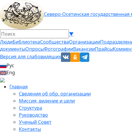
Северо-Осетинская государственная
▼
Люди
Библиотека
Сообщества
Организации
Подразделен
документы
Опросы
Фотографии
Вакансии
Прайсы
Коммен
Версия для слабовидящих
Рус
Eng
Главная
Сведения об обр. организации
Миссия, видение и цели
Структура
Руководство
Ученый Совет
Контакты