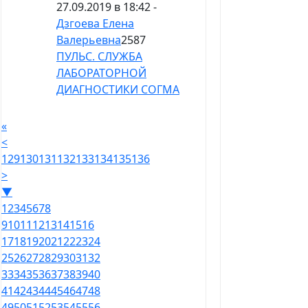
27.09.2019 в 18:42 -
Дзгоева Елена
Валерьевна
2587
ПУЛЬС. СЛУЖБА
ЛАБОРАТОРНОЙ
ДИАГНОСТИКИ СОГМА
«
<
129
130
131
132
133
134
135
136
>
▼
1
2
3
4
5
6
7
8
9
10
11
12
13
14
15
16
17
18
19
20
21
22
23
24
25
26
27
28
29
30
31
32
33
34
35
36
37
38
39
40
41
42
43
44
45
46
47
48
49
50
51
52
53
54
55
56