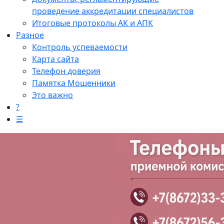
проведение аккредитации специалистов
Итоговые протоколы АК и АПК
Разное
Контроль успеваемости
Карта сайта
Телефон доверия
Памятка Мошенники
Это важно
?
☰