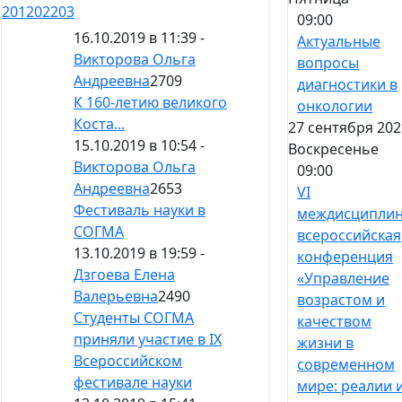
201
202
203
09:00
16.10.2019 в 11:39 -
Актуальные
Викторова Ольга
вопросы
Андреевна
2709
диагностики в
К 160-летию великого
онкологии
Коста...
27 сентября 202
15.10.2019 в 10:54 -
Воскресенье
Викторова Ольга
09:00
Андреевна
2653
VI
Фестиваль науки в
междисципли
СОГМА
всероссийская
13.10.2019 в 19:59 -
конференция
Дзгоева Елена
«Управление
Валерьевна
2490
возрастом и
Студенты СОГМА
качеством
приняли участие в IX
жизни в
Всероссийском
современном
фестивале науки
мире: реалии 