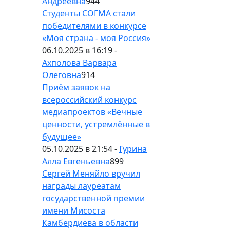
Андреевна
944
Студенты СОГМА стали
победителями в конкурсе
«Моя страна - моя Россия»
06.10.2025 в 16:19 -
Ахполова Варвара
Олеговна
914
Приём заявок на
всероссийский конкурс
медиапроектов «Вечные
ценности, устремлённые в
будущее»
05.10.2025 в 21:54 -
Гурина
Алла Евгеньевна
899
Сергей Меняйло вручил
награды лауреатам
государственной премии
имени Мисоста
Камбердиева в области