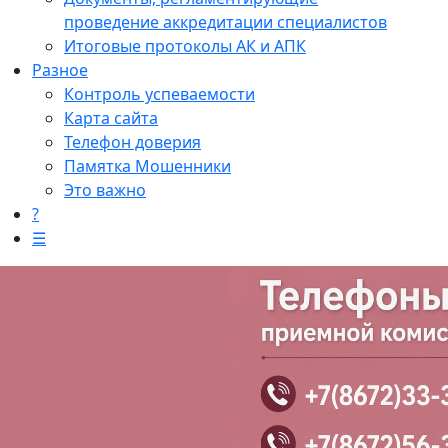
проведение аккредитации специалистов
Итоговые протоколы АК и АПК
Разное
Контроль успеваемости
Карта сайта
Телефон доверия
Памятка Мошенники
Это важно
?
☰