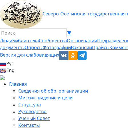
Северо-Осетинская государственная
▼
Люди
Библиотека
Сообщества
Организации
Подразделен
документы
Опросы
Фотографии
Вакансии
Прайсы
Коммен
Версия для слабовидящих
Рус
Eng
Главная
Сведения об обр. организации
Миссия, видение и цели
Структура
Руководство
Ученый Совет
Контакты