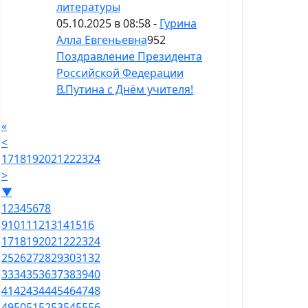
литературы
05.10.2025 в 08:58 -
Гурина
Алла Евгеньевна
952
Поздравление Президента
Российской Федерации
В.Путина с Днём учителя!
«
<
17
18
19
20
21
22
23
24
>
▼
1
2
3
4
5
6
7
8
9
10
11
12
13
14
15
16
17
18
19
20
21
22
23
24
25
26
27
28
29
30
31
32
33
34
35
36
37
38
39
40
41
42
43
44
45
46
47
48
49
50
51
52
53
54
55
56