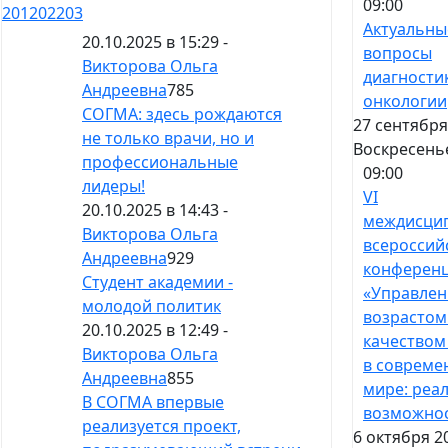
09:00
201
202
203
Актуальны
20.10.2025 в 15:29 -
вопросы
Викторова Ольга
диагности
Андреевна
785
онкологии
СОГМА: здесь рождаются
27 сентября
не только врачи, но и
Воскресень
профессиональные
09:00
лидеры!
VI
20.10.2025 в 14:43 -
междисци
Викторова Ольга
всероссий
Андреевна
929
конферен
Студент академии -
«Управлен
молодой политик
возрастом
20.10.2025 в 12:49 -
качеством
Викторова Ольга
в совреме
Андреевна
855
мире: реа
В СОГМА впервые
возможно
реализуется проект,
6 октября 2