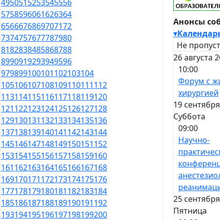
49
50
51
52
53
54
55
56
57
58
59
60
61
62
63
64
Анонсы со
65
66
67
68
69
70
71
72
▾
Календар
73
74
75
76
77
78
79
80
Не пропуст
81
82
83
84
85
86
87
88
26 августа 
89
90
91
92
93
94
95
96
10:00
97
98
99
100
101
102
103
104
Форум с ж
105
106
107
108
109
110
111
112
хирургией
113
114
115
116
117
118
119
120
19 сентября
121
122
123
124
125
126
127
128
Суббота
129
130
131
132
133
134
135
136
09:00
137
138
139
140
141
142
143
144
Научно-
145
146
147
148
149
150
151
152
практичес
153
154
155
156
157
158
159
160
конференц
161
162
163
164
165
166
167
168
анестезио
169
170
171
172
173
174
175
176
реанимац
177
178
179
180
181
182
183
184
25 сентября
185
186
187
188
189
190
191
192
Пятница
193
194
195
196
197
198
199
200