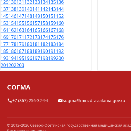
129
130
131
132
133
134
135
136
137
138
139
140
141
142
143
144
145
146
147
148
149
150
151
152
153
154
155
156
157
158
159
160
161
162
163
164
165
166
167
168
169
170
171
172
173
174
175
176
177
178
179
180
181
182
183
184
185
186
187
188
189
190
191
192
193
194
195
196
197
198
199
200
201
202
203
СОГМА
+7 (867) 256-32-94
sogma@minzdrav.alania.gov.ru
© 2012–2026 Северо-Осетинская государственная медицинская ака
Все права защищены.