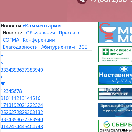
Новости
▾
Комментарии
Новости
Объявления
Пресса о
СОГМА
Конференции
Благодарности
Абитуриентам
ВСЕ
«
<
33
34
35
36
37
38
39
40
>
▼
1
2
3
4
5
6
7
8
9
10
11
12
13
14
15
16
17
18
19
20
21
22
23
24
25
26
27
28
29
30
31
32
33
34
35
36
37
38
39
40
41
42
43
44
45
46
47
48