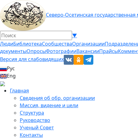
Северо-Осетинская государственная
▼
Люди
Библиотека
Сообщества
Организации
Подразделен
документы
Опросы
Фотографии
Вакансии
Прайсы
Коммен
Версия для слабовидящих
Рус
Eng
Главная
Сведения об обр. организации
Миссия, видение и цели
Структура
Руководство
Ученый Совет
Контакты