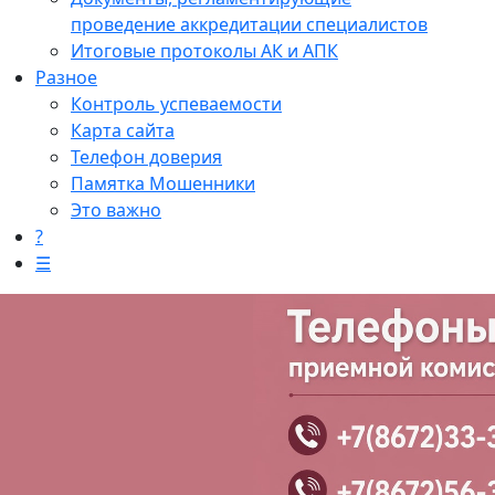
проведение аккредитации специалистов
Итоговые протоколы АК и АПК
Разное
Контроль успеваемости
Карта сайта
Телефон доверия
Памятка Мошенники
Это важно
?
☰