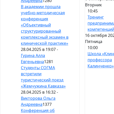
Андреевна
1280
Вторник
В академии прошла
10:45
учебно-методическая
Тренинг
конференция
предпринима
«Объективный
компетенци
структурированный
16 октября 202
комплексный экзамен в
Пятница
клинической практике»
10:00
28.04.2025 в 19:07 -
Школа «Клин
Гурина Алла
профессора
Евгеньевна
1281
Калинченко»
Студенты СОГМА
встретили
туристический поезд
«Жемчужина Кавказа»
28.04.2025 в 16:32 -
Викторова Ольга
Андреевна
1377
Конференция об