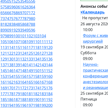
49
50
51
52
53
54
55
56
Анонсы собы
57
58
59
60
61
62
63
64
▾
Календарь
65
66
67
68
69
70
71
72
Не пропустит
73
74
75
76
77
78
79
80
26 августа 202
81
82
83
84
85
86
87
88
10:00
89
90
91
92
93
94
95
96
Форум с жив
97
98
99
100
101
102
103
104
хирургией
105
106
107
108
109
110
111
112
19 сентября 2
113
114
115
116
117
118
119
120
Суббота
121
122
123
124
125
126
127
128
09:00
129
130
131
132
133
134
135
136
Научно-
137
138
139
140
141
142
143
144
практическа
145
146
147
148
149
150
151
152
конференция
153
154
155
156
157
158
159
160
анестезиоло
161
162
163
164
165
166
167
168
и реанимаци
169
170
171
172
173
174
175
176
25 сентября 2
177
178
179
180
181
182
183
184
Пятница
185
186
187
188
189
190
191
192
09:00
193
194
195
196
197
198
199
200