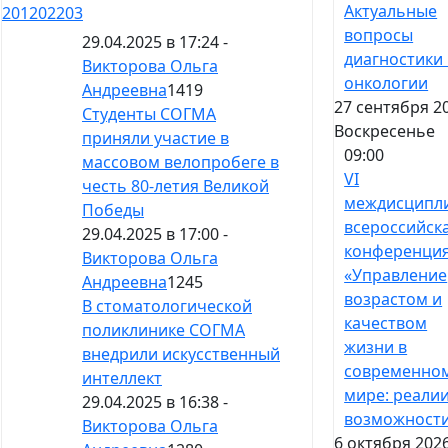
Актуальные
201
202
203
вопросы
29.04.2025 в 17:24 -
диагностики 
Викторова Ольга
онкологии
Андреевна
1419
27 сентября 2
Студенты СОГМА
Воскресенье
приняли участие в
09:00
массовом велопробеге в
VI
честь 80-летия Великой
междисципл
Победы
всероссийск
29.04.2025 в 17:00 -
конференци
Викторова Ольга
«Управление
Андреевна
1245
возрастом и
В стоматологической
качеством
поликлинике СОГМА
жизни в
внедрили искусственный
современно
интеллект
мире: реалии
29.04.2025 в 16:38 -
возможност
Викторова Ольга
6 октября 2026