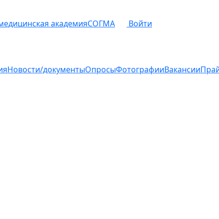
 медицинская академия
СОГМА
Войти
ия
Новости/документы
Опросы
Фотографии
Вакансии
Пра