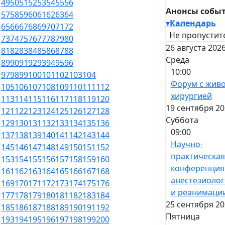
49
50
51
52
53
54
55
56
Анонсы собы
57
58
59
60
61
62
63
64
▾
Календарь
65
66
67
68
69
70
71
72
Не пропустит
73
74
75
76
77
78
79
80
26 августа 2026
81
82
83
84
85
86
87
88
Среда
89
90
91
92
93
94
95
96
10:00
97
98
99
100
101
102
103
104
Форум с жив
105
106
107
108
109
110
111
112
хирургией
113
114
115
116
117
118
119
120
19 сентября 20
121
122
123
124
125
126
127
128
Суббота
129
130
131
132
133
134
135
136
09:00
137
138
139
140
141
142
143
144
Научно-
145
146
147
148
149
150
151
152
практическая
153
154
155
156
157
158
159
160
конференция
161
162
163
164
165
166
167
168
анестезиоло
169
170
171
172
173
174
175
176
и реанимаци
177
178
179
180
181
182
183
184
25 сентября 20
185
186
187
188
189
190
191
192
Пятница
193
194
195
196
197
198
199
200