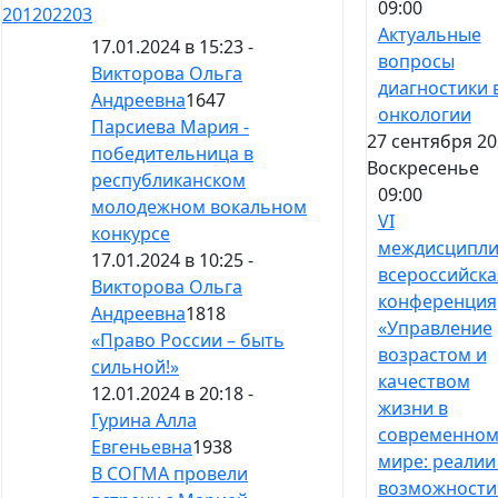
09:00
201
202
203
Актуальные
17.01.2024 в 15:23 -
вопросы
Викторова Ольга
диагностики 
Андреевна
1647
онкологии
Парсиева Мария -
27 сентября 20
победительница в
Воскресенье
республиканском
09:00
молодежном вокальном
VI
конкурсе
междисципли
17.01.2024 в 10:25 -
всероссийска
Викторова Ольга
конференция
Андреевна
1818
«Управление
«Право России – быть
возрастом и
сильной!»
качеством
12.01.2024 в 20:18 -
жизни в
Гурина Алла
современно
Евгеньевна
1938
мире: реалии
В СОГМА провели
возможности