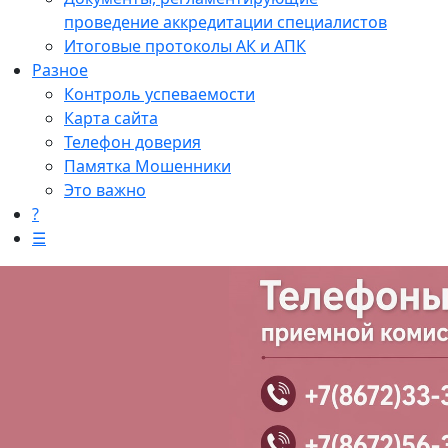
проведение аккредитации специалистов
Итоговые протоколы АК и АПК
Разное
Контроль успеваемости
Карта сайта
Телефон доверия
Памятка Мошенники
Это важно
?
☰