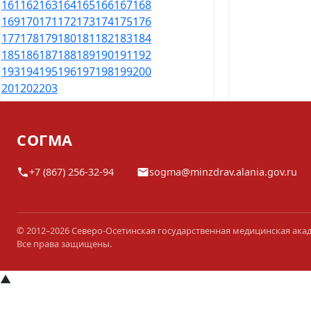
161
162
163
164
165
166
167
168
169
170
171
172
173
174
175
176
177
178
179
180
181
182
183
184
185
186
187
188
189
190
191
192
193
194
195
196
197
198
199
200
201
202
203
СОГМА
+7 (867) 256-32-94
sogma@minzdrav.alania.gov.ru
© 2012–2026 Северо-Осетинская государственная медицинская ака
Все права защищены.
▲