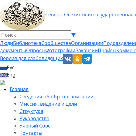
Северо-Осетинская государственная
▼
Люди
Библиотека
Сообщества
Организации
Подразделен
документы
Опросы
Фотографии
Вакансии
Прайсы
Коммен
Версия для слабовидящих
Рус
Eng
Главная
Сведения об обр. организации
Миссия, видение и цели
Структура
Руководство
Ученый Совет
Контакты