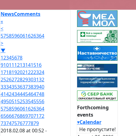
News
Comments
«
<
57
58
59
60
61
62
63
64
>
▼
1
2
3
4
5
6
7
8
9
10
11
12
13
14
15
16
17
18
19
20
21
22
23
24
25
26
27
28
29
30
31
32
33
34
35
36
37
38
39
40
41
42
43
44
45
46
47
48
49
50
51
52
53
54
55
56
Forthcoming
57
58
59
60
61
62
63
64
events
65
66
67
68
69
70
71
72
▾
Calendar
73
74
75
76
77
78
79
Не пропустите!
2018.02.08 at 00:52 -