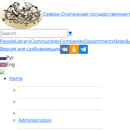
Северо-Осетинская государственная
▼
People
Library
Communities
Companies
Departments
News&
Версия для слабовидящих
Рус
Eng
Home
Administration