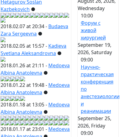
August 26, 2026,
Hetagurov Soslan
Wednesday
Kazbekovich
●
10:00
Форум с
2018.02.07 at 20:34 -
Budaeva
живой
Zara Sergeevna
●
хирургией
September 19,
2018.02.05 at 15:57 -
Kadieva
2026, Saturday
Svetlana Aleksandrovna
●
09:00
2018.01.26 at 21:11 -
Medoeva
Научно-
Albina Anatolevna
●
практическая
конференция
2018.01.22 at 19:48 -
Medoeva
по
Albina Anatolevna
●
анестезиологии
и
2018.01.18 at 13:05 -
Medoeva
реанимации
Albina Anatolevna
●
September 25,
2026, Friday
2018.01.17 at 23:01 -
Medoeva
09:00
Albina Anatolevna
●