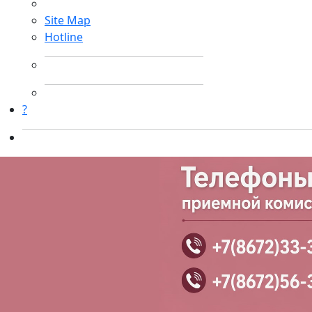
Site Map
Hotline
?