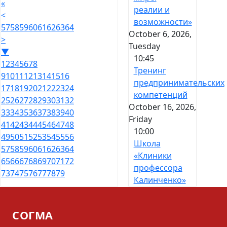
«
реалии и
<
возможности»
57
58
59
60
61
62
63
64
October 6, 2026,
>
Tuesday
▼
10:45
1
2
3
4
5
6
7
8
Тренинг
9
10
11
12
13
14
15
16
предпринимательских
17
18
19
20
21
22
23
24
компетенций
25
26
27
28
29
30
31
32
October 16, 2026,
33
34
35
36
37
38
39
40
Friday
41
42
43
44
45
46
47
48
10:00
49
50
51
52
53
54
55
56
Школа
57
58
59
60
61
62
63
64
«Клиники
65
66
67
68
69
70
71
72
профессора
73
74
75
76
77
78
79
Калинченко»
СОГМА