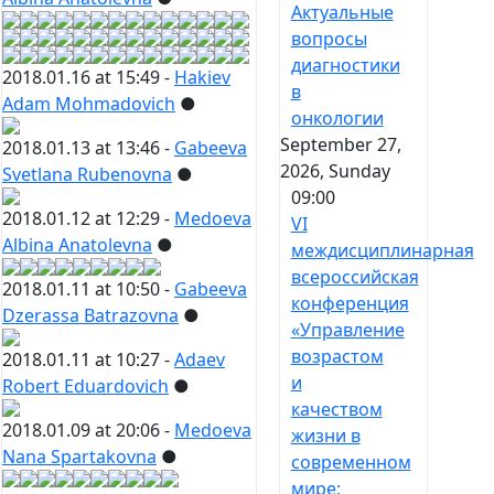
Актуальные
вопросы
диагностики
2018.01.16 at 15:49 -
Hakiev
в
Adam Mohmadovich
●
онкологии
September 27,
2018.01.13 at 13:46 -
Gabeeva
2026, Sunday
Svetlana Rubenovna
●
09:00
2018.01.12 at 12:29 -
Medoeva
VI
Albina Anatolevna
●
междисциплинарная
всероссийская
2018.01.11 at 10:50 -
Gabeeva
конференция
Dzerassa Batrazovna
●
«Управление
возрастом
2018.01.11 at 10:27 -
Adaev
и
Robert Eduardovich
●
качеством
2018.01.09 at 20:06 -
Medoeva
жизни в
Nana Spartakovna
●
современном
мире: