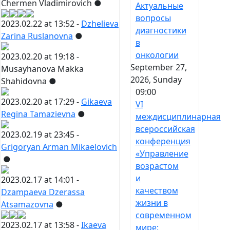
Chermen Vladimirovich
●
Актуальные
вопросы
2023.02.22 at 13:52 -
Dzhelieva
диагностики
Zarina Ruslanovna
●
в
онкологии
2023.02.20 at 19:18 -
September 27,
Musayhanova Makka
2026, Sunday
Shahidovna
●
09:00
2023.02.20 at 17:29 -
Gikaeva
VI
Regina Tamazievna
●
междисциплинарная
всероссийская
2023.02.19 at 23:45 -
конференция
Grigoryan Arman Mikaelovich
«Управление
●
возрастом
и
2023.02.17 at 14:01 -
качеством
Dzampaeva Dzerassa
жизни в
Atsamazovna
●
современном
2023.02.17 at 13:58 -
Ikaeva
мире: