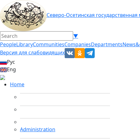
Северо-Осетинская государственная
▼
People
Library
Communities
Companies
Departments
News&
Версия для слабовидящих
Рус
Eng
Home
Administration