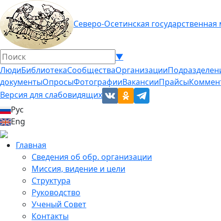
Северо-Осетинская государственная
▼
Люди
Библиотека
Сообщества
Организации
Подразделен
документы
Опросы
Фотографии
Вакансии
Прайсы
Коммен
Версия для слабовидящих
Рус
Eng
Главная
Сведения об обр. организации
Миссия, видение и цели
Структура
Руководство
Ученый Совет
Контакты