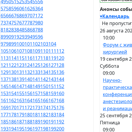
49
50
51
52
53
54
55
56
57
58
59
60
61
62
63
64
Анонсы соб
65
66
67
68
69
70
71
72
▾
Календарь
73
74
75
76
77
78
79
80
Не пропусти
81
82
83
84
85
86
87
88
26 августа 20
89
90
91
92
93
94
95
96
10:00
97
98
99
100
101
102
103
104
Форум с жи
105
106
107
108
109
110
111
112
хирургией
113
114
115
116
117
118
119
120
19 сентября 2
121
122
123
124
125
126
127
128
Суббота
129
130
131
132
133
134
135
136
09:00
137
138
139
140
141
142
143
144
Научно-
145
146
147
148
149
150
151
152
практическ
153
154
155
156
157
158
159
160
конференци
161
162
163
164
165
166
167
168
анестезиол
169
170
171
172
173
174
175
176
и реанимац
177
178
179
180
181
182
183
184
25 сентября 2
185
186
187
188
189
190
191
192
Пятница
193
194
195
196
197
198
199
200
09:00