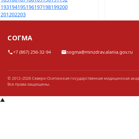
193
194
195
196
197
198
199
200
201
202
203
СОГМА
+7 (867) 256-32-94
sogma@minzdrav.alania.gov.ru
© 2012–2026 Северо-Осетинская государственная медицинская ака
Все права защищены.
▲