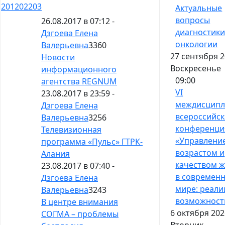
201
202
203
Актуальные
вопросы
26.08.2017 в 07:12 -
диагностики
Дзгоева Елена
онкологии
Валерьевна
3360
27 сентября 2
Новости
Воскресенье
информационного
09:00
агентства REGNUM
VI
23.08.2017 в 23:59 -
междисципл
Дзгоева Елена
всероссийск
Валерьевна
3256
конференци
Телевизионная
«Управлени
программа «Пульс» ГТРК-
возрастом и
Алания
качеством 
23.08.2017 в 07:40 -
в современ
Дзгоева Елена
мире: реали
Валерьевна
3243
возможност
В центре внимания
6 октября 202
СОГМА – проблемы