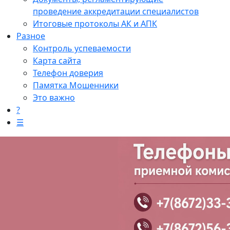
проведение аккредитации специалистов
Итоговые протоколы АК и АПК
Разное
Контроль успеваемости
Карта сайта
Телефон доверия
Памятка Мошенники
Это важно
?
☰