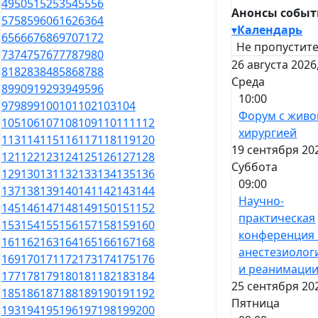
49
50
51
52
53
54
55
56
Анонсы собы
57
58
59
60
61
62
63
64
▾
Календарь
65
66
67
68
69
70
71
72
Не пропустите
73
74
75
76
77
78
79
80
26 августа 2026
81
82
83
84
85
86
87
88
Среда
89
90
91
92
93
94
95
96
10:00
97
98
99
100
101
102
103
104
Форум с живо
105
106
107
108
109
110
111
112
хирургией
113
114
115
116
117
118
119
120
19 сентября 20
121
122
123
124
125
126
127
128
Суббота
129
130
131
132
133
134
135
136
09:00
137
138
139
140
141
142
143
144
Научно-
145
146
147
148
149
150
151
152
практическая
153
154
155
156
157
158
159
160
конференция
161
162
163
164
165
166
167
168
анестезиолог
169
170
171
172
173
174
175
176
и реанимаци
177
178
179
180
181
182
183
184
25 сентября 20
185
186
187
188
189
190
191
192
Пятница
193
194
195
196
197
198
199
200