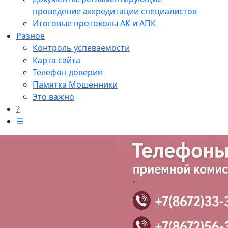
проведение аккредитации специалистов
Итоговые протоколы АК и АПК
Разное
Контроль успеваемости
Карта сайта
Телефон доверия
Памятка Мошенники
Это важно
?
☰