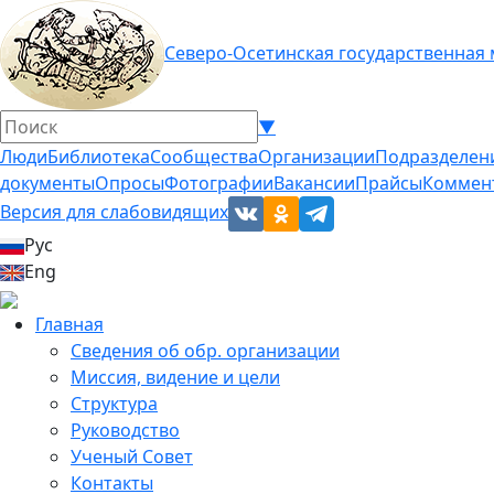
Северо-Осетинская государственная
▼
Люди
Библиотека
Сообщества
Организации
Подразделен
документы
Опросы
Фотографии
Вакансии
Прайсы
Коммен
Версия для слабовидящих
Рус
Eng
Главная
Сведения об обр. организации
Миссия, видение и цели
Структура
Руководство
Ученый Совет
Контакты