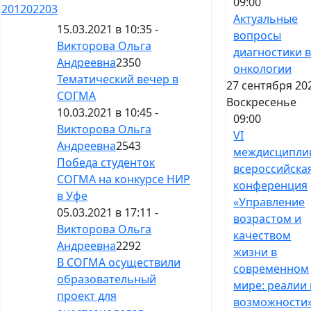
09:00
201
202
203
Актуальные
15.03.2021 в 10:35 -
вопросы
Викторова Ольга
диагностики 
Андреевна
2350
онкологии
Тематический вечер в
27 сентября 20
СОГМА
Воскресенье
10.03.2021 в 10:45 -
09:00
Викторова Ольга
VI
Андреевна
2543
междисципли
Победа студенток
всероссийска
СОГМА на конкурсе НИР
конференция
в Уфе
«Управление
05.03.2021 в 17:11 -
возрастом и
Викторова Ольга
качеством
Андреевна
2292
жизни в
В СОГМА осуществили
современном
образовательный
мире: реалии 
проект для
возможности