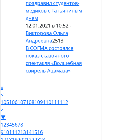
поздравил студентов-
медиков с Татьяниным
днем
12.01.2021 в 10:52 -
Викторова Ольга
Андреевна
2513
В СОГМА состоялся
показ сказочного
спектакля «Волшебная
свирель Ацамаза»
«
<
105
106
107
108
109
110
111
112
>
▼
1
2
3
4
5
6
7
8
9
10
11
12
13
14
15
16
17
18
19
20
21
22
23
24