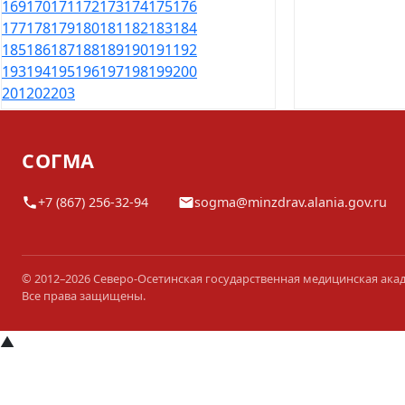
169
170
171
172
173
174
175
176
177
178
179
180
181
182
183
184
185
186
187
188
189
190
191
192
193
194
195
196
197
198
199
200
201
202
203
СОГМА
+7 (867) 256-32-94
sogma@minzdrav.alania.gov.ru
© 2012–2026 Северо-Осетинская государственная медицинская ака
Все права защищены.
▲