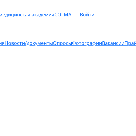
 медицинская академия
СОГМА
Войти
ия
Новости/документы
Опросы
Фотографии
Вакансии
Пра