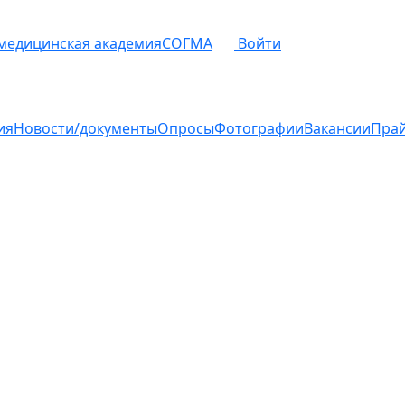
 медицинская академия
СОГМА
Войти
ия
Новости/документы
Опросы
Фотографии
Вакансии
Пра