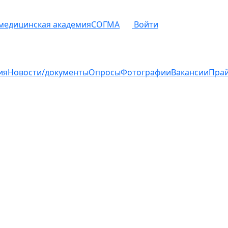
 медицинская академия
СОГМА
Войти
ия
Новости/документы
Опросы
Фотографии
Вакансии
Пра