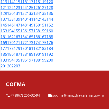
113
114
115
116
117
118
119
120
121
122
123
124
125
126
127
128
129
130
131
132
133
134
135
136
137
138
139
140
141
142
143
144
145
146
147
148
149
150
151
152
153
154
155
156
157
158
159
160
161
162
163
164
165
166
167
168
169
170
171
172
173
174
175
176
177
178
179
180
181
182
183
184
185
186
187
188
189
190
191
192
193
194
195
196
197
198
199
200
201
202
203
СОГМА
+7 (867) 256-32-94
sogma@minzdrav.alania.gov.ru