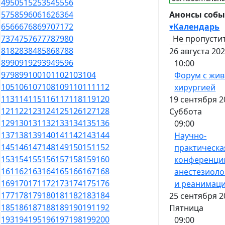
49
50
51
52
53
54
55
56
Анонсы соб
57
58
59
60
61
62
63
64
▾
Календарь
65
66
67
68
69
70
71
72
Не пропустит
73
74
75
76
77
78
79
80
81
82
83
84
85
86
87
88
26 августа 20
89
90
91
92
93
94
95
96
10:00
97
98
99
100
101
102
103
104
Форум с жи
105
106
107
108
109
110
111
112
хирургией
113
114
115
116
117
118
119
120
19 сентября 2
121
122
123
124
125
126
127
128
Суббота
129
130
131
132
133
134
135
136
09:00
137
138
139
140
141
142
143
144
Научно-
145
146
147
148
149
150
151
152
практическа
153
154
155
156
157
158
159
160
конференци
161
162
163
164
165
166
167
168
анестезиоло
169
170
171
172
173
174
175
176
и реанимац
177
178
179
180
181
182
183
184
25 сентября 2
185
186
187
188
189
190
191
192
Пятница
193
194
195
196
197
198
199
200
09:00