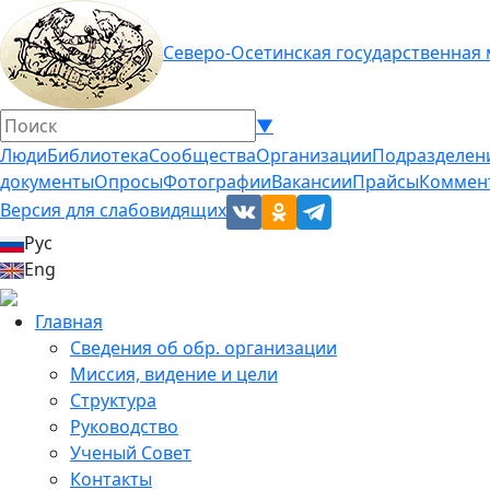
Северо-Осетинская государственная
▼
Люди
Библиотека
Сообщества
Организации
Подразделен
документы
Опросы
Фотографии
Вакансии
Прайсы
Коммен
Версия для слабовидящих
Рус
Eng
Главная
Сведения об обр. организации
Миссия, видение и цели
Структура
Руководство
Ученый Совет
Контакты