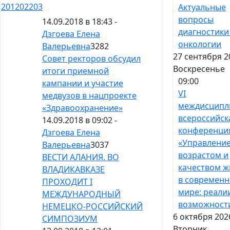
201
202
203
Актуальные
вопросы
14.09.2018 в 18:43 -
диагностики
Дзгоева Елена
онкологии
Валерьевна
3282
27 сентября 2
Совет ректоров обсудил
Воскресенье
итоги приемной
09:00
кампании и участие
VI
медвузов в нацпроекте
междисципл
«Здравоохранение»
всероссийск
14.09.2018 в 09:02 -
конференци
Дзгоева Елена
«Управлени
Валерьевна
3037
возрастом и
ВЕСТИ АЛАНИЯ. ВО
качеством ж
ВЛАДИКАВКАЗЕ
в современ
ПРОХОДИТ I
мире: реали
МЕЖДУНАРОДНЫЙ
возможност
НЕМЕЦКО-РОССИЙСКИЙ
6 октября 202
СИМПОЗИУМ
Вторник