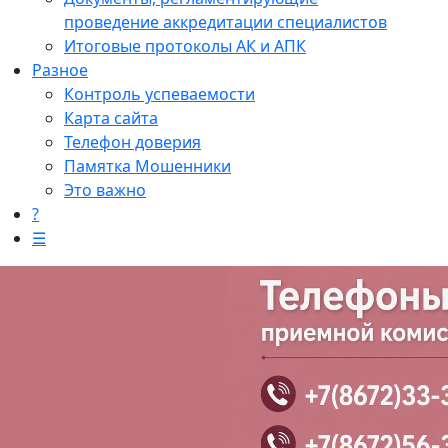
проведение аккредитации специалистов
Итоговые протоколы АК и АПК
Разное
Контроль успеваемости
Карта сайта
Телефон доверия
Памятка Мошенники
Это важно
?
☰