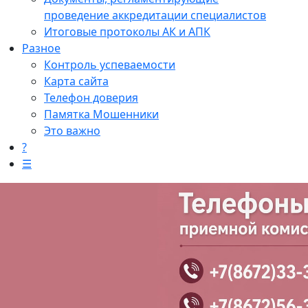
проведение аккредитации специалистов
Итоговые протоколы АК и АПК
Разное
Контроль успеваемости
Карта сайта
Телефон доверия
Памятка Мошенники
Это важно
?
☰