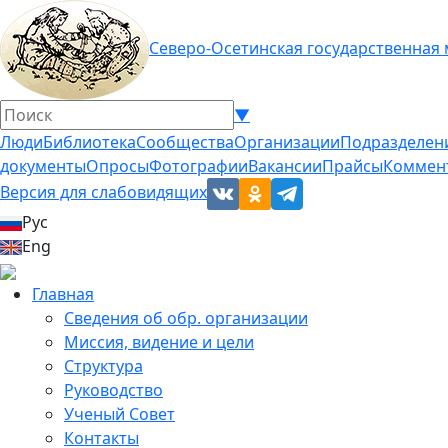
Северо-Осетинская государственная
▼
Люди
Библиотека
Сообщества
Организации
Подразделен
документы
Опросы
Фотографии
Вакансии
Прайсы
Коммен
Версия для слабовидящих
Рус
Eng
Главная
Сведения об обр. организации
Миссия, видение и цели
Структура
Руководство
Ученый Совет
Контакты