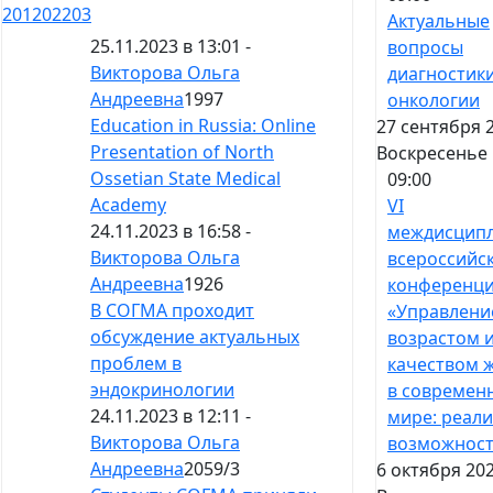
201
202
203
Актуальные
25.11.2023 в 13:01 -
вопросы
Викторова Ольга
диагностики
Андреевна
1997
онкологии
Education in Russia: Online
27 сентября 
Presentation of North
Воскресенье
Ossetian State Medical
09:00
Academy
VI
24.11.2023 в 16:58 -
междисцип
Викторова Ольга
всероссийс
Андреевна
1926
конференц
В СОГМА проходит
«Управлени
обсуждение актуальных
возрастом 
проблем в
качеством 
эндокринологии
в современ
24.11.2023 в 12:11 -
мире: реали
Викторова Ольга
возможност
Андреевна
2059
/
3
6 октября 202