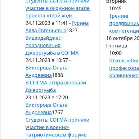
Студенты СОГМА приняли
Вторник
участие в окружном этапе
10:45
проекта «Твой ход»
Тренинг
24.11.2023 в 11:41 -
Гурина
предприним
Алла Евгеньевна
1827
компетенц
Видеодайджест
16 октября 20
празднования
Пятница
Джеоргуыба в СОГМА
10:00
24.11.2023 в 10:57 -
Школа «Кли
Викторова Ольга
профессора
Андреевна
1888
Калинченко
В СОГМА отпраздновали
Джеоргуыба
23.11.2023 в 17:20 -
Викторова Ольга
Андреевна
1757
Студенты СОГМА приняли
участие в военно-
патриотическом форуме