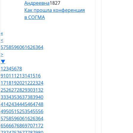
Андреевна
1827
Как прошла конференция
в СОГМА
«
<
57
58
59
60
61
62
63
64
>
▼
1
2
3
4
5
6
7
8
9
10
11
12
13
14
15
16
17
18
19
20
21
22
23
24
25
26
27
28
29
30
31
32
33
34
35
36
37
38
39
40
41
42
43
44
45
46
47
48
49
50
51
52
53
54
55
56
57
58
59
60
61
62
63
64
65
66
67
68
69
70
71
72
73
74
75
76
77
78
79
80