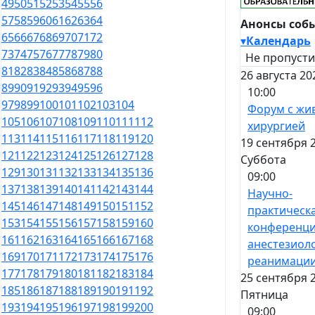
49
50
51
52
53
54
55
56
57
58
59
60
61
62
63
64
Анонсы соб
65
66
67
68
69
70
71
72
▾
Календарь
73
74
75
76
77
78
79
80
Не пропусти
81
82
83
84
85
86
87
88
26 августа 20
89
90
91
92
93
94
95
96
10:00
97
98
99
100
101
102
103
104
Форум с жи
105
106
107
108
109
110
111
112
хирургией
113
114
115
116
117
118
119
120
19 сентября 
121
122
123
124
125
126
127
128
Суббота
129
130
131
132
133
134
135
136
09:00
137
138
139
140
141
142
143
144
Научно-
145
146
147
148
149
150
151
152
практическ
153
154
155
156
157
158
159
160
конференци
161
162
163
164
165
166
167
168
анестезиол
169
170
171
172
173
174
175
176
реанимаци
177
178
179
180
181
182
183
184
25 сентября 
185
186
187
188
189
190
191
192
Пятница
193
194
195
196
197
198
199
200
09:00