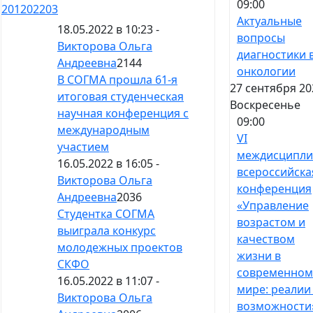
09:00
201
202
203
Актуальные
18.05.2022 в 10:23 -
вопросы
Викторова Ольга
диагностики 
Андреевна
2144
онкологии
В СОГМА прошла 61-я
27 сентября 20
итоговая студенческая
Воскресенье
научная конференция с
09:00
международным
VI
участием
междисципли
16.05.2022 в 16:05 -
всероссийска
Викторова Ольга
конференция
Андреевна
2036
«Управление
Студентка СОГМА
возрастом и
выиграла конкурс
качеством
молодежных проектов
жизни в
СКФО
современном
16.05.2022 в 11:07 -
мире: реалии
Викторова Ольга
возможности