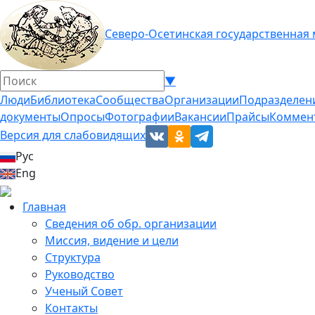
Северо-Осетинская государственная
▼
Люди
Библиотека
Сообщества
Организации
Подразделен
документы
Опросы
Фотографии
Вакансии
Прайсы
Коммен
Версия для слабовидящих
Рус
Eng
Главная
Сведения об обр. организации
Миссия, видение и цели
Структура
Руководство
Ученый Совет
Контакты