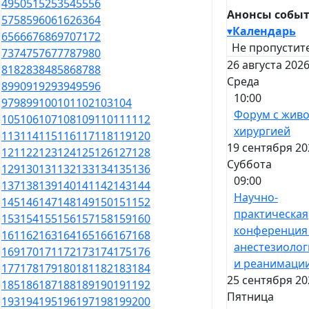
49
50
51
52
53
54
55
56
Анонсы собы
57
58
59
60
61
62
63
64
▾
Календарь
65
66
67
68
69
70
71
72
Не пропустите
73
74
75
76
77
78
79
80
26 августа 2026
81
82
83
84
85
86
87
88
Среда
89
90
91
92
93
94
95
96
10:00
97
98
99
100
101
102
103
104
Форум с жив
105
106
107
108
109
110
111
112
хирургией
113
114
115
116
117
118
119
120
19 сентября 20
121
122
123
124
125
126
127
128
Суббота
129
130
131
132
133
134
135
136
09:00
137
138
139
140
141
142
143
144
Научно-
145
146
147
148
149
150
151
152
практическая
153
154
155
156
157
158
159
160
конференция
161
162
163
164
165
166
167
168
анестезиолог
169
170
171
172
173
174
175
176
и реанимаци
177
178
179
180
181
182
183
184
25 сентября 20
185
186
187
188
189
190
191
192
Пятница
193
194
195
196
197
198
199
200