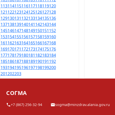
113
114
115
116
117
118
119
120
121
122
123
124
125
126
127
128
129
130
131
132
133
134
135
136
137
138
139
140
141
142
143
144
145
146
147
148
149
150
151
152
153
154
155
156
157
158
159
160
161
162
163
164
165
166
167
168
169
170
171
172
173
174
175
176
177
178
179
180
181
182
183
184
185
186
187
188
189
190
191
192
193
194
195
196
197
198
199
200
201
202
203
СОГМА
+7 (867) 256-32-94
sogma@minzdrav.alania.gov.ru