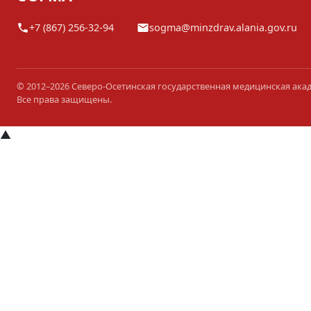
+7 (867) 256-32-94
sogma@minzdrav.alania.gov.ru
© 2012–2026 Северо-Осетинская государственная медицинская ака
Все права защищены.
▲