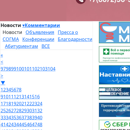
Новости
▾
Комментарии
Новости
Объявления
Пресса о
СОГМА
Конференции
Благодарности
Абитуриентам
ВСЕ
«
<
97
98
99
100
101
102
103
104
>
▼
1
2
3
4
5
6
7
8
9
10
11
12
13
14
15
16
17
18
19
20
21
22
23
24
25
26
27
28
29
30
31
32
33
34
35
36
37
38
39
40
41
42
43
44
45
46
47
48