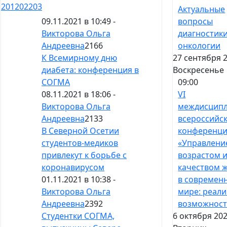
201
202
203
Актуальные
вопросы
09.11.2021 в 10:49 -
диагностики
Викторова Ольга
онкологии
Андреевна
2166
27 сентября 2
К Всемирному дню
Воскресенье
диабета: конференция в
09:00
СОГМА
VI
08.11.2021 в 18:06 -
междисцип
Викторова Ольга
всероссийс
Андреевна
2133
конференц
В Северной Осетии
«Управлени
студентов-медиков
возрастом 
привлекут к борьбе с
качеством 
коронавирусом
в современ
01.11.2021 в 10:38 -
мире: реали
Викторова Ольга
возможност
Андреевна
2392
6 октября 202
Студентки СОГМА,