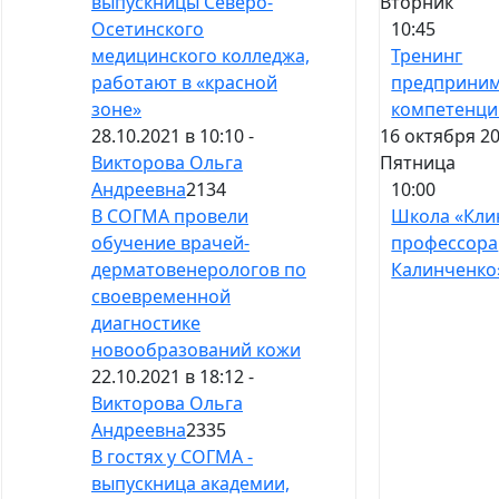
Вторник
выпускницы Северо-
10:45
Осетинского
Тренинг
медицинского колледжа,
предприним
работают в «красной
компетенци
зоне»
16 октября 20
28.10.2021 в 10:10 -
Пятница
Викторова Ольга
10:00
Андреевна
2134
Школа «Кли
В СОГМА провели
профессора
обучение врачей-
Калинченко
дерматовенерологов по
своевременной
диагностике
новообразований кожи
22.10.2021 в 18:12 -
Викторова Ольга
Андреевна
2335
В гостях у СОГМА -
выпускница академии,