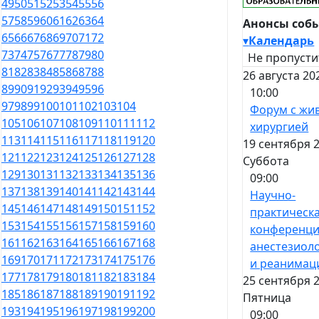
49
50
51
52
53
54
55
56
57
58
59
60
61
62
63
64
Анонсы соб
65
66
67
68
69
70
71
72
▾
Календарь
73
74
75
76
77
78
79
80
Не пропусти
81
82
83
84
85
86
87
88
26 августа 20
89
90
91
92
93
94
95
96
10:00
97
98
99
100
101
102
103
104
Форум с жи
105
106
107
108
109
110
111
112
хирургией
113
114
115
116
117
118
119
120
19 сентября 2
121
122
123
124
125
126
127
128
Суббота
129
130
131
132
133
134
135
136
09:00
137
138
139
140
141
142
143
144
Научно-
145
146
147
148
149
150
151
152
практическ
153
154
155
156
157
158
159
160
конференци
161
162
163
164
165
166
167
168
анестезиол
169
170
171
172
173
174
175
176
и реанимац
177
178
179
180
181
182
183
184
25 сентября 2
185
186
187
188
189
190
191
192
Пятница
193
194
195
196
197
198
199
200
09:00