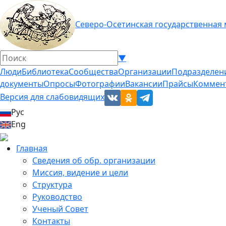
Северо-Осетинская государственная
▼
Люди
Библиотека
Сообщества
Организации
Подразделен
документы
Опросы
Фотографии
Вакансии
Прайсы
Коммен
Версия для слабовидящих
Рус
Eng
Главная
Сведения об обр. организации
Миссия, видение и цели
Структура
Руководство
Ученый Совет
Контакты