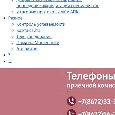
проведение аккредитации специалистов
Итоговые протоколы АК и АПК
Разное
Контроль успеваемости
Карта сайта
Телефон доверия
Памятка Мошенники
Это важно
?
☰