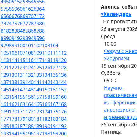
49
50
51
52
53
54
55
56
Анонсы собы
57
58
59
60
61
62
63
64
▾
Календарь
65
66
67
68
69
70
71
72
Не пропустит
73
74
75
76
77
78
79
80
26 августа 2026
81
82
83
84
85
86
87
88
Среда
89
90
91
92
93
94
95
96
10:00
97
98
99
100
101
102
103
104
Форум с жив
105
106
107
108
109
110
111
112
хирургией
113
114
115
116
117
118
119
120
19 сентября 20
121
122
123
124
125
126
127
128
Суббота
129
130
131
132
133
134
135
136
09:00
137
138
139
140
141
142
143
144
Научно-
145
146
147
148
149
150
151
152
практическая
153
154
155
156
157
158
159
160
конференция
161
162
163
164
165
166
167
168
анестезиоло
169
170
171
172
173
174
175
176
и реанимаци
177
178
179
180
181
182
183
184
25 сентября 20
185
186
187
188
189
190
191
192
Пятница
193
194
195
196
197
198
199
200