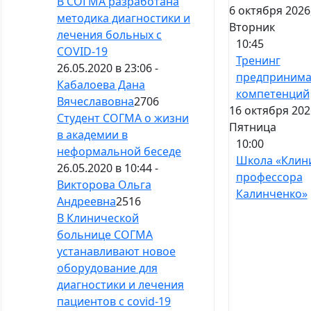
В СОГМА разработана
6 октября 2026
методика диагностики и
Вторник
лечения больных с
10:45
СOVID-19
Тренинг
26.05.2020 в 23:06 -
предпринима
Кабалоева Дана
компетенций
Вячеславовна
2706
16 октября 202
Студент СОГМА о жизни
Пятница
в академии в
10:00
неформальной беседе
Школа «Клин
26.05.2020 в 10:44 -
профессора
Викторова Ольга
Калинченко»
Андреевна
2516
В Клинической
больнице СОГМА
устанавливают новое
оборудование для
диагностики и лечения
пациентов с covid-19