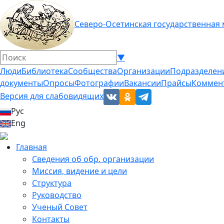
Северо-Осетинская государственная
▼
Люди
Библиотека
Сообщества
Организации
Подразделен
документы
Опросы
Фотографии
Вакансии
Прайсы
Коммен
Версия для слабовидящих
Рус
Eng
Главная
Сведения об обр. организации
Миссия, видение и цели
Структура
Руководство
Ученый Совет
Контакты