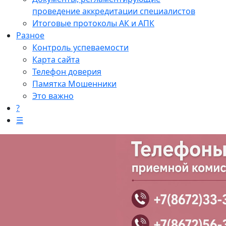
проведение аккредитации специалистов
Итоговые протоколы АК и АПК
Разное
Контроль успеваемости
Карта сайта
Телефон доверия
Памятка Мошенники
Это важно
?
☰