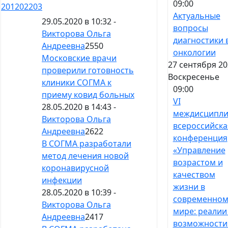
09:00
201
202
203
Актуальные
29.05.2020 в 10:32 -
вопросы
Викторова Ольга
диагностики 
Андреевна
2550
онкологии
Московские врачи
27 сентября 20
проверили готовность
Воскресенье
клиники СОГМА к
09:00
приему ковид больных
VI
28.05.2020 в 14:43 -
междисципли
Викторова Ольга
всероссийска
Андреевна
2622
конференция
В СОГМА разработали
«Управление
метод лечения новой
возрастом и
коронавирусной
качеством
инфекции
жизни в
28.05.2020 в 10:39 -
современно
Викторова Ольга
мире: реалии
Андреевна
2417
возможности