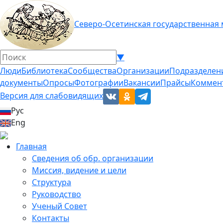
Северо-Осетинская государственная
▼
Люди
Библиотека
Сообщества
Организации
Подразделен
документы
Опросы
Фотографии
Вакансии
Прайсы
Коммен
Версия для слабовидящих
Рус
Eng
Главная
Сведения об обр. организации
Миссия, видение и цели
Структура
Руководство
Ученый Совет
Контакты