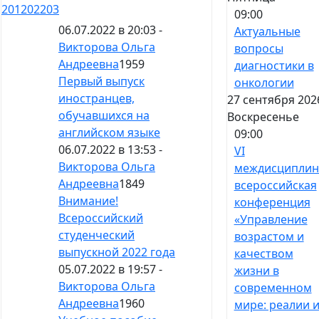
201
202
203
09:00
06.07.2022 в 20:03 -
Актуальные
Викторова Ольга
вопросы
Андреевна
1959
диагностики в
Первый выпуск
онкологии
иностранцев,
27 сентября 202
обучавшихся на
Воскресенье
английском языке
09:00
06.07.2022 в 13:53 -
VI
Викторова Ольга
междисциплин
Андреевна
1849
всероссийская
Внимание!
конференция
Всероссийский
«Управление
студенческий
возрастом и
выпускной 2022 года
качеством
05.07.2022 в 19:57 -
жизни в
Викторова Ольга
современном
Андреевна
1960
мире: реалии 