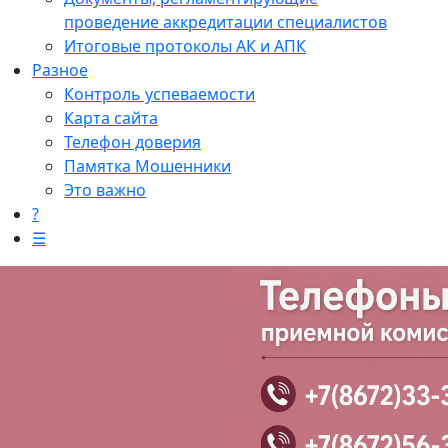
проведение аккредитации специалистов
Итоговые протоколы АК и АПК
Разное
Контроль успеваемости
Карта сайта
Телефон доверия
Памятка Мошенники
Это важно
?
☰