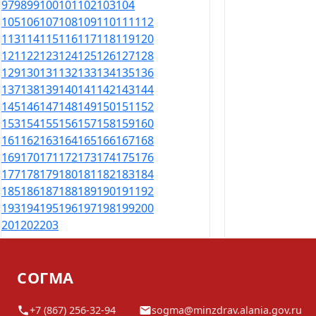
97
98
99
100
101
102
103
104
105
106
107
108
109
110
111
112
113
114
115
116
117
118
119
120
121
122
123
124
125
126
127
128
129
130
131
132
133
134
135
136
137
138
139
140
141
142
143
144
145
146
147
148
149
150
151
152
153
154
155
156
157
158
159
160
161
162
163
164
165
166
167
168
169
170
171
172
173
174
175
176
177
178
179
180
181
182
183
184
185
186
187
188
189
190
191
192
193
194
195
196
197
198
199
200
201
202
203
СОГМА
+7 (867) 256-32-94
sogma@minzdrav.alania.gov.ru