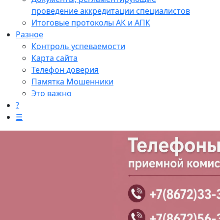
проведение аккредитации специалистов
Итоговые протоколы АК и АПК
Разное
Контроль успеваемости
Карта сайта
Телефон доверия
Памятка Мошенники
Это важно
?
☰