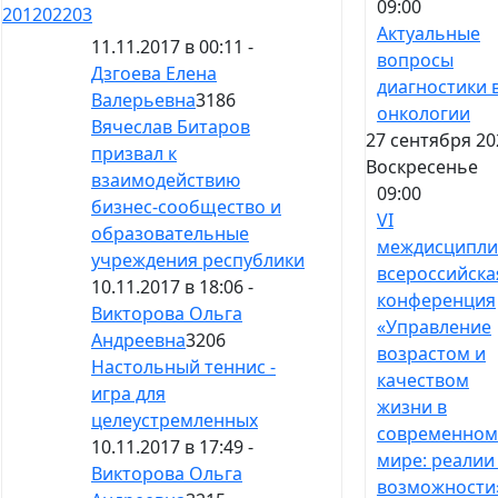
09:00
201
202
203
Актуальные
11.11.2017 в 00:11 -
вопросы
Дзгоева Елена
диагностики 
Валерьевна
3186
онкологии
Вячеслав Битаров
27 сентября 20
призвал к
Воскресенье
взаимодействию
09:00
бизнес-сообщество и
VI
образовательные
междисципли
учреждения республики
всероссийска
10.11.2017 в 18:06 -
конференция
Викторова Ольга
«Управление
Андреевна
3206
возрастом и
Настольный теннис -
качеством
игра для
жизни в
целеустремленных
современном
10.11.2017 в 17:49 -
мире: реалии
Викторова Ольга
возможности