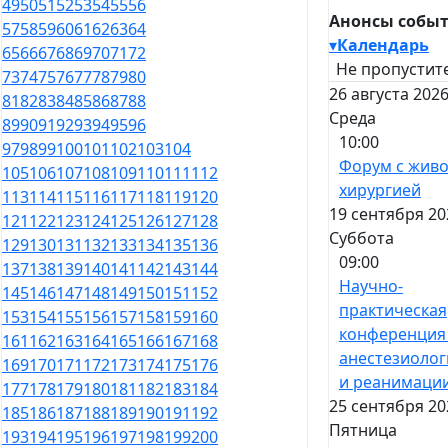
49
50
51
52
53
54
55
56
Анонсы собы
57
58
59
60
61
62
63
64
▾
Календарь
65
66
67
68
69
70
71
72
Не пропустите
73
74
75
76
77
78
79
80
26 августа 2026
81
82
83
84
85
86
87
88
Среда
89
90
91
92
93
94
95
96
10:00
97
98
99
100
101
102
103
104
Форум с жив
105
106
107
108
109
110
111
112
хирургией
113
114
115
116
117
118
119
120
19 сентября 20
121
122
123
124
125
126
127
128
Суббота
129
130
131
132
133
134
135
136
09:00
137
138
139
140
141
142
143
144
Научно-
145
146
147
148
149
150
151
152
практическая
153
154
155
156
157
158
159
160
конференция
161
162
163
164
165
166
167
168
анестезиолог
169
170
171
172
173
174
175
176
и реанимаци
177
178
179
180
181
182
183
184
25 сентября 20
185
186
187
188
189
190
191
192
Пятница
193
194
195
196
197
198
199
200