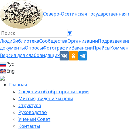
Северо-Осетинская государственная
▼
Люди
Библиотека
Сообщества
Организации
Подразделен
документы
Опросы
Фотографии
Вакансии
Прайсы
Коммен
Версия для слабовидящих
Рус
Eng
Главная
Сведения об обр. организации
Миссия, видение и цели
Структура
Руководство
Ученый Совет
Контакты