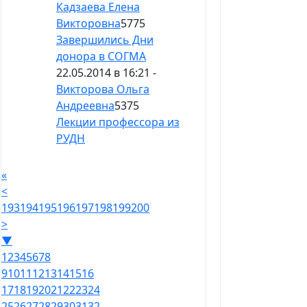
Кадзаева Елена
Викторовна
5775
Завершились Дни
донора в СОГМА
22.05.2014 в 16:21 -
Викторова Ольга
Андреевна
5375
Лекции профессора из
РУДН
«
<
193
194
195
196
197
198
199
200
>
▼
1
2
3
4
5
6
7
8
9
10
11
12
13
14
15
16
17
18
19
20
21
22
23
24
25
26
27
28
29
30
31
32