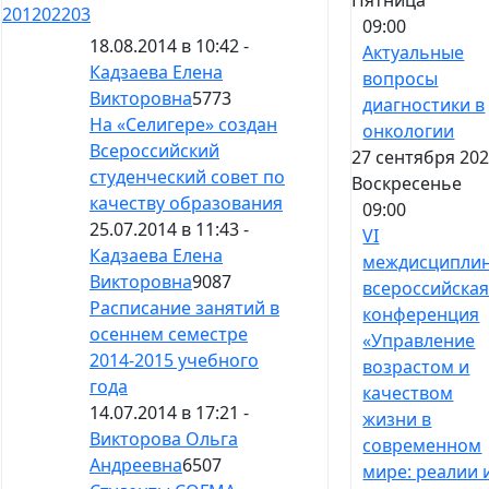
201
202
203
09:00
18.08.2014 в 10:42 -
Актуальные
Кадзаева Елена
вопросы
Викторовна
5773
диагностики в
На «Селигере» создан
онкологии
Всероссийский
27 сентября 202
студенческий совет по
Воскресенье
качеству образования
09:00
25.07.2014 в 11:43 -
VI
Кадзаева Елена
междисципли
Викторовна
9087
всероссийска
Расписание занятий в
конференция
осеннем семестре
«Управление
2014-2015 учебного
возрастом и
года
качеством
14.07.2014 в 17:21 -
жизни в
Викторова Ольга
современном
Андреевна
6507
мире: реалии 