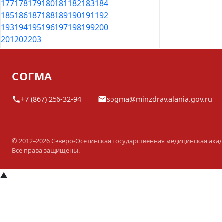
177
178
179
180
181
182
183
184
185
186
187
188
189
190
191
192
193
194
195
196
197
198
199
200
201
202
203
СОГМА
+7 (867) 256-32-94
sogma@minzdrav.alania.gov.ru
© 2012–2026 Северо-Осетинская государственная медицинская ака
Все права защищены.
▲