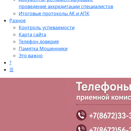
проведение аккредитации специалистов
Итоговые протоколы АК и АПК
Разное
Контроль успеваемости
Карта сайта
Телефон доверия
Памятка Мошенники
Это важно
?
☰