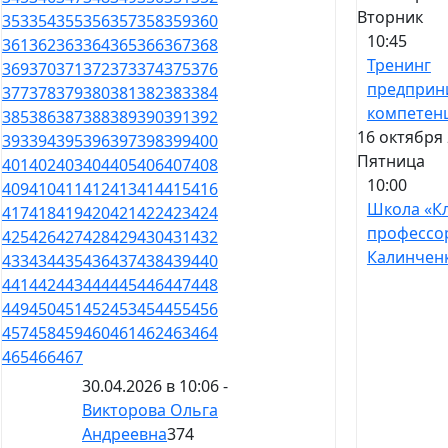
Вторник
353
354
355
356
357
358
359
360
10:45
361
362
363
364
365
366
367
368
Тренинг
369
370
371
372
373
374
375
376
предприн
377
378
379
380
381
382
383
384
компетен
385
386
387
388
389
390
391
392
16 октября 
393
394
395
396
397
398
399
400
Пятница
401
402
403
404
405
406
407
408
10:00
409
410
411
412
413
414
415
416
Школа «К
417
418
419
420
421
422
423
424
профессо
425
426
427
428
429
430
431
432
Калинчен
433
434
435
436
437
438
439
440
441
442
443
444
445
446
447
448
449
450
451
452
453
454
455
456
457
458
459
460
461
462
463
464
465
466
467
30.04.2026 в 10:06 -
Викторова Ольга
Андреевна
374