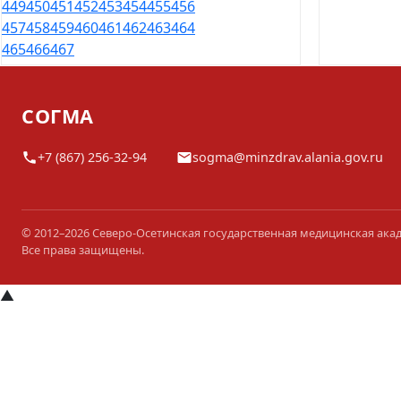
449
450
451
452
453
454
455
456
457
458
459
460
461
462
463
464
465
466
467
СОГМА
+7 (867) 256-32-94
sogma@minzdrav.alania.gov.ru
© 2012–2026 Северо-Осетинская государственная медицинская ака
Все права защищены.
▲