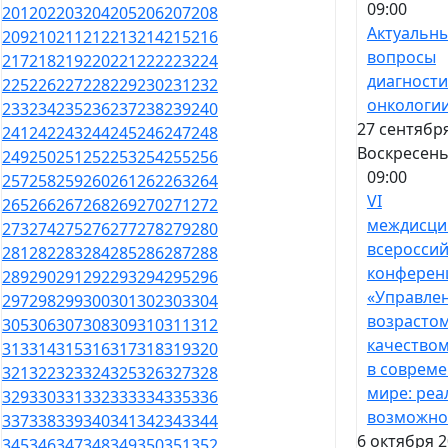
09:00
201
202
203
204
205
206
207
208
Актуальн
209
210
211
212
213
214
215
216
вопросы
217
218
219
220
221
222
223
224
диагности
225
226
227
228
229
230
231
232
онкологи
233
234
235
236
237
238
239
240
27 сентября
241
242
243
244
245
246
247
248
Воскресен
249
250
251
252
253
254
255
256
09:00
257
258
259
260
261
262
263
264
VI
265
266
267
268
269
270
271
272
междисци
273
274
275
276
277
278
279
280
всероссий
281
282
283
284
285
286
287
288
конферен
289
290
291
292
293
294
295
296
«Управле
297
298
299
300
301
302
303
304
возрастом
305
306
307
308
309
310
311
312
качество
313
314
315
316
317
318
319
320
в соврем
321
322
323
324
325
326
327
328
мире: реа
329
330
331
332
333
334
335
336
возможно
337
338
339
340
341
342
343
344
6 октября 2
345
346
347
348
349
350
351
352