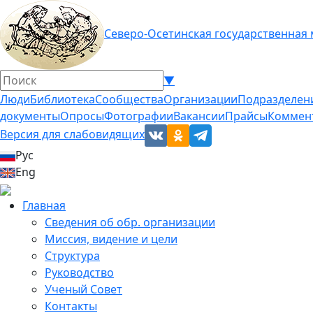
Северо-Осетинская государственная
▼
Люди
Библиотека
Сообщества
Организации
Подразделен
документы
Опросы
Фотографии
Вакансии
Прайсы
Коммен
Версия для слабовидящих
Рус
Eng
Главная
Сведения об обр. организации
Миссия, видение и цели
Структура
Руководство
Ученый Совет
Контакты