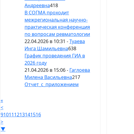
Андреевна
418
В СОГМА проходит
межрегиональная научно-
практическая конференция
по вопросам ревматологии
22.04.2026 в 10:31 -
Туаева
Инга Шамильевна
638
График проведения ГИА в
2026 году
21.04.2026 в 15:06 -
Гаглоева
Милена Васильевна
217
Отчет_с_приложением
«
<
9
10
11
12
13
14
15
16
>
▼