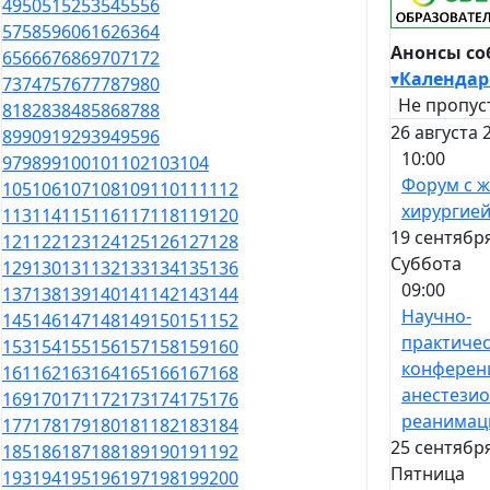
49
50
51
52
53
54
55
56
57
58
59
60
61
62
63
64
Анонсы с
65
66
67
68
69
70
71
72
▾
Календар
73
74
75
76
77
78
79
80
Не пропус
81
82
83
84
85
86
87
88
26 августа 
89
90
91
92
93
94
95
96
10:00
97
98
99
100
101
102
103
104
Форум с 
105
106
107
108
109
110
111
112
хирургие
113
114
115
116
117
118
119
120
19 сентября
121
122
123
124
125
126
127
128
Суббота
129
130
131
132
133
134
135
136
09:00
137
138
139
140
141
142
143
144
Научно-
145
146
147
148
149
150
151
152
практичес
153
154
155
156
157
158
159
160
конферен
161
162
163
164
165
166
167
168
анестезио
169
170
171
172
173
174
175
176
реанимац
177
178
179
180
181
182
183
184
25 сентября
185
186
187
188
189
190
191
192
Пятница
193
194
195
196
197
198
199
200