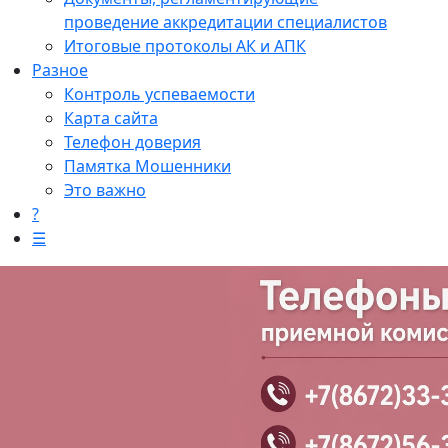
проведение аккредитации специалистов
Итоговые протоколы АК и АПК
Разное
Контроль успеваемости
Карта сайта
Телефон доверия
Памятка Мошенники
Это важно
?
☰