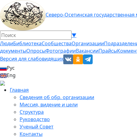
Северо-Осетинская государственная
▼
Люди
Библиотека
Сообщества
Организации
Подразделен
документы
Опросы
Фотографии
Вакансии
Прайсы
Коммен
Версия для слабовидящих
Рус
Eng
Главная
Сведения об обр. организации
Миссия, видение и цели
Структура
Руководство
Ученый Совет
Контакты