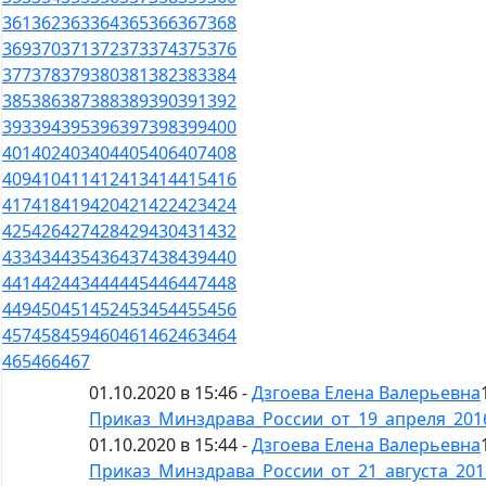
361
362
363
364
365
366
367
368
369
370
371
372
373
374
375
376
377
378
379
380
381
382
383
384
385
386
387
388
389
390
391
392
393
394
395
396
397
398
399
400
401
402
403
404
405
406
407
408
409
410
411
412
413
414
415
416
417
418
419
420
421
422
423
424
425
426
427
428
429
430
431
432
433
434
435
436
437
438
439
440
441
442
443
444
445
446
447
448
449
450
451
452
453
454
455
456
457
458
459
460
461
462
463
464
465
466
467
01.10.2020 в 15:46 -
Дзгоева Елена Валерьевна
Приказ_Минздрава_России_от_19_апреля_2016
01.10.2020 в 15:44 -
Дзгоева Елена Валерьевна
Приказ_Минздрава_России_от_21_августа_201