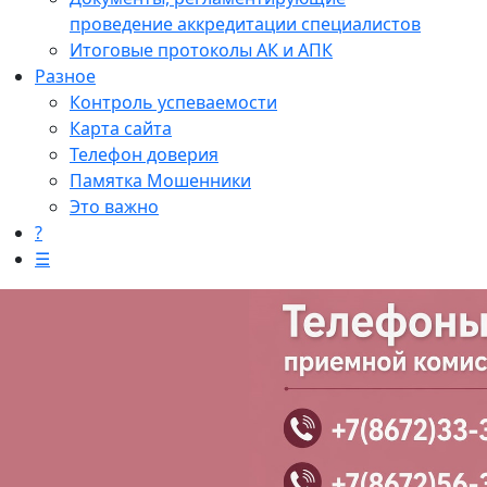
проведение аккредитации специалистов
Итоговые протоколы АК и АПК
Разное
Контроль успеваемости
Карта сайта
Телефон доверия
Памятка Мошенники
Это важно
?
☰