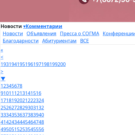
Новости
▾
Комментарии
Новости
Объявления
Пресса о СОГМА
Конференци
Благодарности
Абитуриентам
ВСЕ
«
<
193
194
195
196
197
198
199
200
>
▼
1
2
3
4
5
6
7
8
9
10
11
12
13
14
15
16
17
18
19
20
21
22
23
24
25
26
27
28
29
30
31
32
33
34
35
36
37
38
39
40
41
42
43
44
45
46
47
48
49
50
51
52
53
54
55
56