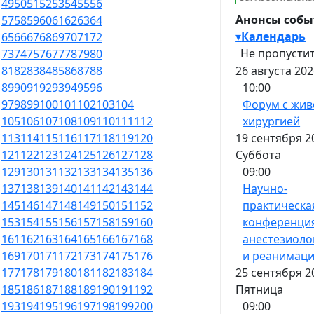
49
50
51
52
53
54
55
56
Анонсы соб
57
58
59
60
61
62
63
64
▾
Календарь
65
66
67
68
69
70
71
72
Не пропустит
73
74
75
76
77
78
79
80
26 августа 202
81
82
83
84
85
86
87
88
10:00
89
90
91
92
93
94
95
96
Форум с жив
97
98
99
100
101
102
103
104
хирургией
105
106
107
108
109
110
111
112
19 сентября 2
113
114
115
116
117
118
119
120
Суббота
121
122
123
124
125
126
127
128
09:00
129
130
131
132
133
134
135
136
Научно-
137
138
139
140
141
142
143
144
практическа
145
146
147
148
149
150
151
152
конференци
153
154
155
156
157
158
159
160
анестезиоло
161
162
163
164
165
166
167
168
и реанимац
169
170
171
172
173
174
175
176
25 сентября 2
177
178
179
180
181
182
183
184
Пятница
185
186
187
188
189
190
191
192
09:00
193
194
195
196
197
198
199
200