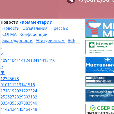
Новости
▾
Комментарии
Новости
Объявления
Пресса о
СОГМА
Конференции
Благодарности
Абитуриентам
ВСЕ
«
<
409
410
411
412
413
414
415
416
>
▼
1
2
3
4
5
6
7
8
9
10
11
12
13
14
15
16
17
18
19
20
21
22
23
24
25
26
27
28
29
30
31
32
33
34
35
36
37
38
39
40
41
42
43
44
45
46
47
48