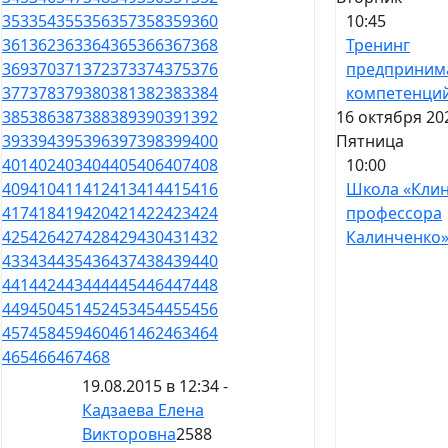
10:45
353
354
355
356
357
358
359
360
Тренинг
361
362
363
364
365
366
367
368
предприним
369
370
371
372
373
374
375
376
компетенци
377
378
379
380
381
382
383
384
16 октября 20
385
386
387
388
389
390
391
392
Пятница
393
394
395
396
397
398
399
400
10:00
401
402
403
404
405
406
407
408
Школа «Кли
409
410
411
412
413
414
415
416
профессора
417
418
419
420
421
422
423
424
Калинченко
425
426
427
428
429
430
431
432
433
434
435
436
437
438
439
440
441
442
443
444
445
446
447
448
449
450
451
452
453
454
455
456
457
458
459
460
461
462
463
464
465
466
467
468
19.08.2015 в 12:34 -
Кадзаева Елена
Викторовна
2588