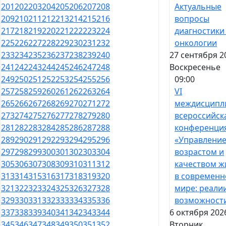
Актуальные
201
202
203
204
205
206
207
208
вопросы
209
210
211
212
213
214
215
216
диагностики
217
218
219
220
221
222
223
224
онкологии
225
226
227
228
229
230
231
232
27 сентября 2
233
234
235
236
237
238
239
240
Воскресенье
241
242
243
244
245
246
247
248
09:00
249
250
251
252
253
254
255
256
VI
257
258
259
260
261
262
263
264
междисципл
265
266
267
268
269
270
271
272
всероссийск
273
274
275
276
277
278
279
280
конференци
281
282
283
284
285
286
287
288
«Управлени
289
290
291
292
293
294
295
296
возрастом и
297
298
299
300
301
302
303
304
качеством ж
305
306
307
308
309
310
311
312
в современ
313
314
315
316
317
318
319
320
мире: реали
321
322
323
324
325
326
327
328
возможност
329
330
331
332
333
334
335
336
6 октября 202
337
338
339
340
341
342
343
344
Вторник
345
346
347
348
349
350
351
352