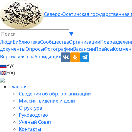
Северо-Осетинская государственная
▼
Люди
Библиотека
Сообщества
Организации
Подразделен
документы
Опросы
Фотографии
Вакансии
Прайсы
Коммен
Версия для слабовидящих
Рус
Eng
Главная
Сведения об обр. организации
Миссия, видение и цели
Структура
Руководство
Ученый Совет
Контакты