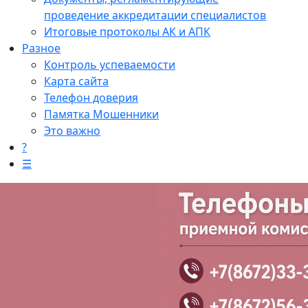
проведение аккредитации специалистов
Итоговые протоколы АК и АПК
Разное
Контроль успеваемости
Карта сайта
Телефон доверия
Памятка Мошенники
Это важно
?
☰