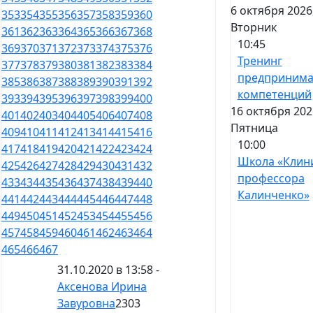
6 октября 2026
353
354
355
356
357
358
359
360
Вторник
361
362
363
364
365
366
367
368
10:45
369
370
371
372
373
374
375
376
Тренинг
377
378
379
380
381
382
383
384
предпринима
385
386
387
388
389
390
391
392
компетенций
393
394
395
396
397
398
399
400
16 октября 202
401
402
403
404
405
406
407
408
Пятница
409
410
411
412
413
414
415
416
10:00
417
418
419
420
421
422
423
424
Школа «Клин
425
426
427
428
429
430
431
432
профессора
433
434
435
436
437
438
439
440
Калинченко»
441
442
443
444
445
446
447
448
449
450
451
452
453
454
455
456
457
458
459
460
461
462
463
464
465
466
467
31.10.2020 в 13:58 -
Аксенова Ирина
Завуровна
2303