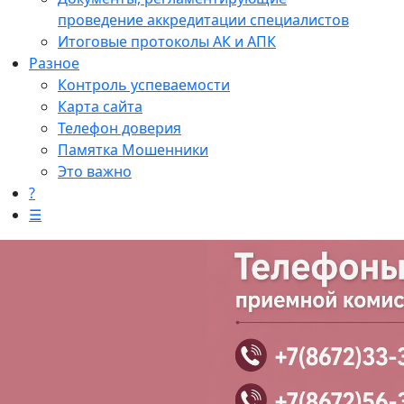
проведение аккредитации специалистов
Итоговые протоколы АК и АПК
Разное
Контроль успеваемости
Карта сайта
Телефон доверия
Памятка Мошенники
Это важно
?
☰