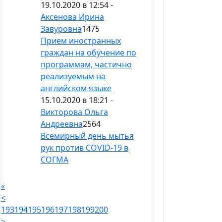
19.10.2020 в 12:54 -
Аксенова Ирина
Завуровна
1475
Прием иностранных
граждан на обучение по
программам, частично
реализуемым на
английском языке
15.10.2020 в 18:21 -
Викторова Ольга
Андреевна
2564
Всемирный день мытья
рук против COVID-19 в
СОГМА
«
<
193
194
195
196
197
198
199
200
>