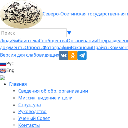
Северо-Осетинская государственная
▼
Люди
Библиотека
Сообщества
Организации
Подразделен
документы
Опросы
Фотографии
Вакансии
Прайсы
Коммен
Версия для слабовидящих
Рус
Eng
Главная
Сведения об обр. организации
Миссия, видение и цели
Структура
Руководство
Ученый Совет
Контакты