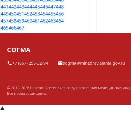
441
442
443
444
445
446
447
448
449
450
451
452
453
454
455
456
457
458
459
460
461
462
463
464
465
466
467
СОГМА
+7 (867) 256-32-94
sogma@minzdrav.alania.gov.ru
© 2012–2026 Северо-Осетинская государственная медицинская ака
Все права защищены.
▲