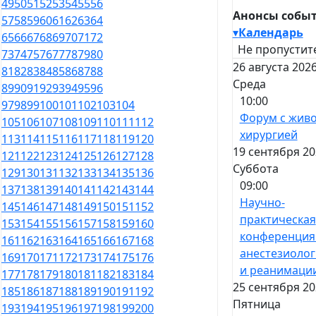
49
50
51
52
53
54
55
56
Анонсы собы
57
58
59
60
61
62
63
64
▾
Календарь
65
66
67
68
69
70
71
72
Не пропустит
73
74
75
76
77
78
79
80
26 августа 2026
81
82
83
84
85
86
87
88
Среда
89
90
91
92
93
94
95
96
10:00
97
98
99
100
101
102
103
104
Форум с жив
105
106
107
108
109
110
111
112
хирургией
113
114
115
116
117
118
119
120
19 сентября 20
121
122
123
124
125
126
127
128
Суббота
129
130
131
132
133
134
135
136
09:00
137
138
139
140
141
142
143
144
Научно-
145
146
147
148
149
150
151
152
практическая
153
154
155
156
157
158
159
160
конференция
161
162
163
164
165
166
167
168
анестезиоло
169
170
171
172
173
174
175
176
и реанимаци
177
178
179
180
181
182
183
184
25 сентября 20
185
186
187
188
189
190
191
192
Пятница
193
194
195
196
197
198
199
200