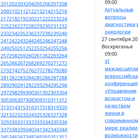
09:00
201
202
203
204
205
206
207
208
Актуальные
209
210
211
212
213
214
215
216
вопросы
217
218
219
220
221
222
223
224
диагностики 
225
226
227
228
229
230
231
232
онкологии
233
234
235
236
237
238
239
240
27 сентября 20
241
242
243
244
245
246
247
248
Воскресенье
249
250
251
252
253
254
255
256
09:00
257
258
259
260
261
262
263
264
VI
265
266
267
268
269
270
271
272
междисципли
273
274
275
276
277
278
279
280
всероссийска
281
282
283
284
285
286
287
288
конференция
289
290
291
292
293
294
295
296
«Управление
297
298
299
300
301
302
303
304
возрастом и
305
306
307
308
309
310
311
312
качеством
313
314
315
316
317
318
319
320
жизни в
321
322
323
324
325
326
327
328
современно
329
330
331
332
333
334
335
336
мире: реалии
337
338
339
340
341
342
343
344
возможности
345
346
347
348
349
350
351
352