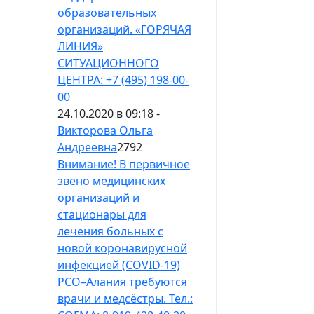
образовательных
организаций. «ГОРЯЧАЯ
ЛИНИЯ»
СИТУАЦИОННОГО
ЦЕНТРА: +7 (495) 198-00-
00
24.10.2020 в 09:18 -
Викторова Ольга
Андреевна
2792
Внимание! В первичное
звено медицинских
организаций и
стационары для
лечения больных с
новой коронавирусной
инфекцией (COVID-19)
РСО–Алания требуются
врачи и медсёстры. Тел.: