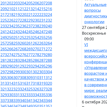
201
202
203
204
205
206
207
208
Актуальные
209
210
211
212
213
214
215
216
вопросы
217
218
219
220
221
222
223
224
диагностики
225
226
227
228
229
230
231
232
онкологии
233
234
235
236
237
238
239
240
27 сентября 
241
242
243
244
245
246
247
248
Воскресенье
249
250
251
252
253
254
255
256
09:00
257
258
259
260
261
262
263
264
VI
265
266
267
268
269
270
271
272
междисцип
273
274
275
276
277
278
279
280
всероссийс
281
282
283
284
285
286
287
288
конференц
289
290
291
292
293
294
295
296
«Управлени
297
298
299
300
301
302
303
304
возрастом 
305
306
307
308
309
310
311
312
качеством 
313
314
315
316
317
318
319
320
в современ
321
322
323
324
325
326
327
328
мире: реали
329
330
331
332
333
334
335
336
возможнос
337
338
339
340
341
342
343
344
6 октября 202
345
346
347
348
349
350
351
352