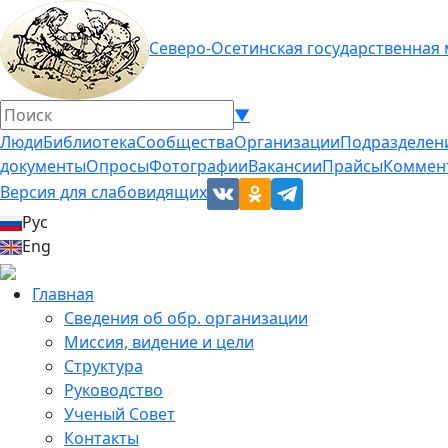
Северо-Осетинская государственная
▼
Люди
Библиотека
Сообщества
Организации
Подразделен
документы
Опросы
Фотографии
Вакансии
Прайсы
Коммен
Версия для слабовидящих
Рус
Eng
Главная
Сведения об обр. организации
Миссия, видение и цели
Структура
Руководство
Ученый Совет
Контакты