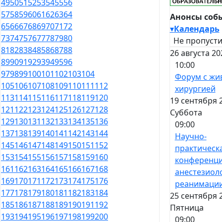
49
50
51
52
53
54
55
56
57
58
59
60
61
62
63
64
Анонсы соб
65
66
67
68
69
70
71
72
▾
Календарь
73
74
75
76
77
78
79
80
Не пропусти
81
82
83
84
85
86
87
88
26 августа 20
89
90
91
92
93
94
95
96
10:00
97
98
99
100
101
102
103
104
Форум с жи
105
106
107
108
109
110
111
112
хирургией
113
114
115
116
117
118
119
120
19 сентября 
121
122
123
124
125
126
127
128
Суббота
129
130
131
132
133
134
135
136
09:00
137
138
139
140
141
142
143
144
Научно-
145
146
147
148
149
150
151
152
практическ
153
154
155
156
157
158
159
160
конференци
161
162
163
164
165
166
167
168
анестезиол
169
170
171
172
173
174
175
176
реанимаци
177
178
179
180
181
182
183
184
25 сентября 
185
186
187
188
189
190
191
192
Пятница
193
194
195
196
197
198
199
200
09:00