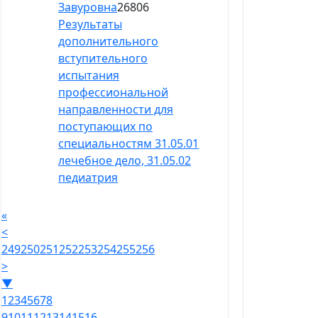
Завуровна
26806
Результаты
дополнительного
вступительного
испытания
профессиональной
направленности для
поступающих по
специальностям 31.05.01
лечебное дело, 31.05.02
педиатрия
«
<
249
250
251
252
253
254
255
256
>
▼
1
2
3
4
5
6
7
8
9
10
11
12
13
14
15
16