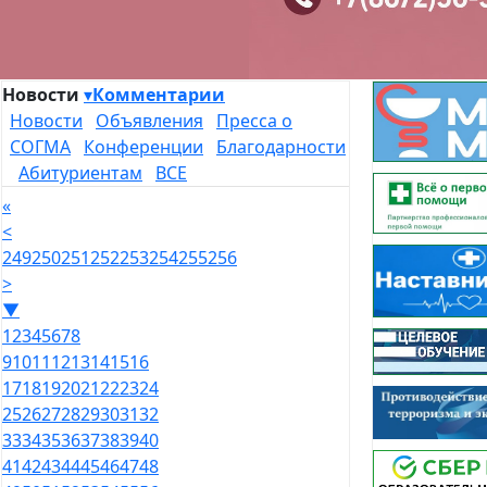
Новости
▾
Комментарии
Новости
Объявления
Пресса о
СОГМА
Конференции
Благодарности
Абитуриентам
ВСЕ
«
<
249
250
251
252
253
254
255
256
>
▼
1
2
3
4
5
6
7
8
9
10
11
12
13
14
15
16
17
18
19
20
21
22
23
24
25
26
27
28
29
30
31
32
33
34
35
36
37
38
39
40
41
42
43
44
45
46
47
48