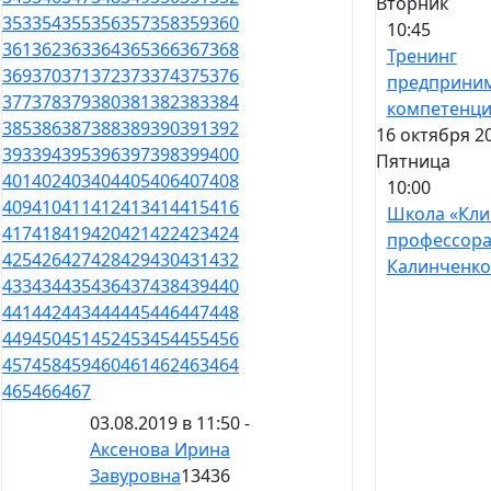
Вторник
353
354
355
356
357
358
359
360
10:45
361
362
363
364
365
366
367
368
Тренинг
369
370
371
372
373
374
375
376
предприним
377
378
379
380
381
382
383
384
компетенц
385
386
387
388
389
390
391
392
16 октября 2
393
394
395
396
397
398
399
400
Пятница
401
402
403
404
405
406
407
408
10:00
409
410
411
412
413
414
415
416
Школа «Кли
417
418
419
420
421
422
423
424
профессор
425
426
427
428
429
430
431
432
Калинченко
433
434
435
436
437
438
439
440
441
442
443
444
445
446
447
448
449
450
451
452
453
454
455
456
457
458
459
460
461
462
463
464
465
466
467
03.08.2019 в 11:50 -
Аксенова Ирина
Завуровна
13436