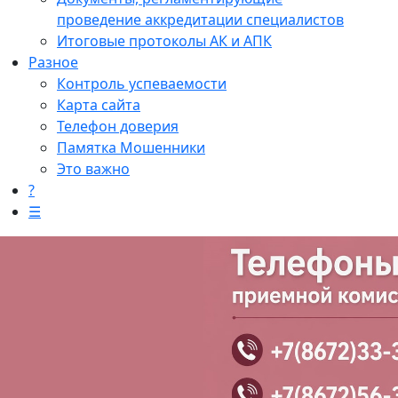
проведение аккредитации специалистов
Итоговые протоколы АК и АПК
Разное
Контроль успеваемости
Карта сайта
Телефон доверия
Памятка Мошенники
Это важно
?
☰