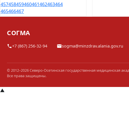
457
458
459
460
461
462
463
464
465
466
467
СОГМА
+7 (867) 256-32-94
sogma@minzdrav.alania.gov.ru
© 2012–2026 Северо-Осетинская государственная медицинская ака
Все права защищены.
▲