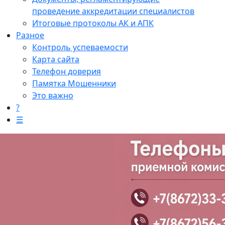
проведение аккредитации специалистов
Итоговые протоколы АК и АПК
Разное
Контроль успеваемости
Карта сайта
Телефон доверия
Памятка Мошенники
Это важно
?
☰