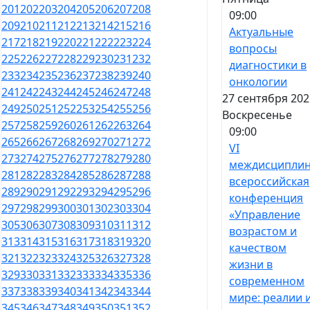
201
202
203
204
205
206
207
208
09:00
209
210
211
212
213
214
215
216
Актуальные
217
218
219
220
221
222
223
224
вопросы
225
226
227
228
229
230
231
232
диагностики в
233
234
235
236
237
238
239
240
онкологии
241
242
243
244
245
246
247
248
27 сентября 202
249
250
251
252
253
254
255
256
Воскресенье
257
258
259
260
261
262
263
264
09:00
265
266
267
268
269
270
271
272
VI
273
274
275
276
277
278
279
280
междисципли
281
282
283
284
285
286
287
288
всероссийская
289
290
291
292
293
294
295
296
конференция
297
298
299
300
301
302
303
304
«Управление
305
306
307
308
309
310
311
312
возрастом и
313
314
315
316
317
318
319
320
качеством
321
322
323
324
325
326
327
328
жизни в
329
330
331
332
333
334
335
336
современном
337
338
339
340
341
342
343
344
мире: реалии 
345
346
347
348
349
350
351
352