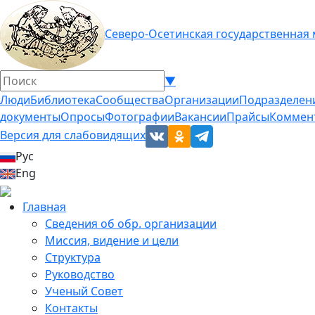
Северо-Осетинская государственная
▼
Люди
Библиотека
Сообщества
Организации
Подразделен
документы
Опросы
Фотографии
Вакансии
Прайсы
Коммен
Версия для слабовидящих
Рус
Eng
Главная
Сведения об обр. организации
Миссия, видение и цели
Структура
Руководство
Ученый Совет
Контакты