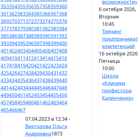
возможности»
353
354
355
356
357
358
359
360
6 октября 2026,
361
362
363
364
365
366
367
368
Вторник
369
370
371
372
373
374
375
376
10:45
377
378
379
380
381
382
383
384
Тренинг
385
386
387
388
389
390
391
392
предпринимат
393
394
395
396
397
398
399
400
компетенций
401
402
403
404
405
406
407
408
16 октября 2026
409
410
411
412
413
414
415
416
Пятница
417
418
419
420
421
422
423
424
10:00
425
426
427
428
429
430
431
432
Школа
433
434
435
436
437
438
439
440
«Клиники
441
442
443
444
445
446
447
448
профессора
449
450
451
452
453
454
455
456
Калинченко»
457
458
459
460
461
462
463
464
465
466
467
07.04.2023 в 12:34 -
Викторова Ольга
Андреевна
1873