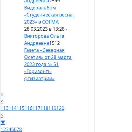
Андреевна
2599
Видеоальбом
«Студенческая весна -
2023» в СОГМА
28.03.2023 в 13:28 -
Викторова Ольга
Андреевна
1512
Газета «Северная
Осетия» от 28 марта
2023 года № 51
«Горизонты
фтизиатрии»
«
<
113
114
115
116
117
118
119
120
>
▼
1
2
3
4
5
6
7
8