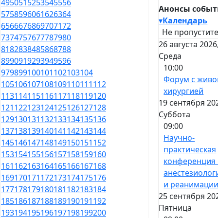
49
50
51
52
53
54
55
56
Анонсы собы
57
58
59
60
61
62
63
64
▾
Календарь
65
66
67
68
69
70
71
72
Не пропустите
73
74
75
76
77
78
79
80
26 августа 2026
81
82
83
84
85
86
87
88
Среда
89
90
91
92
93
94
95
96
10:00
97
98
99
100
101
102
103
104
Форум с живо
105
106
107
108
109
110
111
112
хирургией
113
114
115
116
117
118
119
120
19 сентября 20
121
122
123
124
125
126
127
128
Суббота
129
130
131
132
133
134
135
136
09:00
137
138
139
140
141
142
143
144
Научно-
145
146
147
148
149
150
151
152
практическая
153
154
155
156
157
158
159
160
конференция
161
162
163
164
165
166
167
168
анестезиолог
169
170
171
172
173
174
175
176
и реанимаци
177
178
179
180
181
182
183
184
25 сентября 20
185
186
187
188
189
190
191
192
Пятница
193
194
195
196
197
198
199
200