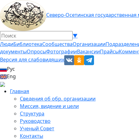
Северо-Осетинская государственная
▼
Люди
Библиотека
Сообщества
Организации
Подразделен
документы
Опросы
Фотографии
Вакансии
Прайсы
Коммен
Версия для слабовидящих
Рус
Eng
Главная
Сведения об обр. организации
Миссия, видение и цели
Структура
Руководство
Ученый Совет
Контакты