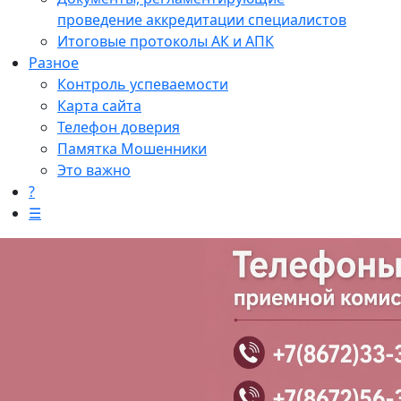
проведение аккредитации специалистов
Итоговые протоколы АК и АПК
Разное
Контроль успеваемости
Карта сайта
Телефон доверия
Памятка Мошенники
Это важно
?
☰