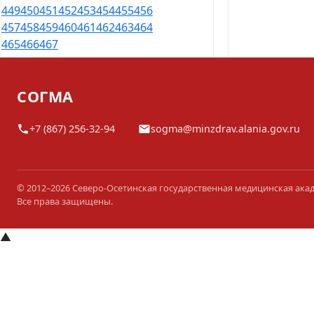
449
450
451
452
453
454
455
456
457
458
459
460
461
462
463
464
465
466
467
СОГМА
+7 (867) 256-32-94
sogma@minzdrav.alania.gov.ru
© 2012–2026 Северо-Осетинская государственная медицинская ака
Все права защищены.
▲