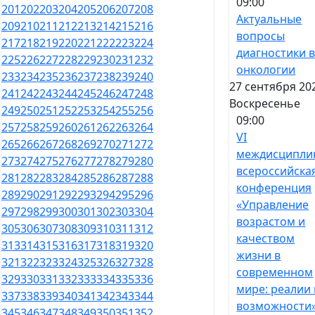
09:00
201
202
203
204
205
206
207
208
Актуальные
209
210
211
212
213
214
215
216
вопросы
217
218
219
220
221
222
223
224
диагностики 
225
226
227
228
229
230
231
232
онкологии
233
234
235
236
237
238
239
240
27 сентября 20
241
242
243
244
245
246
247
248
Воскресенье
249
250
251
252
253
254
255
256
09:00
257
258
259
260
261
262
263
264
VI
265
266
267
268
269
270
271
272
междисципли
273
274
275
276
277
278
279
280
всероссийска
281
282
283
284
285
286
287
288
конференция
289
290
291
292
293
294
295
296
«Управление
297
298
299
300
301
302
303
304
возрастом и
305
306
307
308
309
310
311
312
качеством
313
314
315
316
317
318
319
320
жизни в
321
322
323
324
325
326
327
328
современном
329
330
331
332
333
334
335
336
мире: реалии 
337
338
339
340
341
342
343
344
возможности
345
346
347
348
349
350
351
352