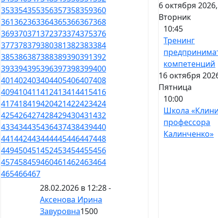
6 октября 2026,
353
354
355
356
357
358
359
360
Вторник
361
362
363
364
365
366
367
368
10:45
369
370
371
372
373
374
375
376
Тренинг
377
378
379
380
381
382
383
384
предпринима
385
386
387
388
389
390
391
392
компетенций
393
394
395
396
397
398
399
400
16 октября 202
401
402
403
404
405
406
407
408
Пятница
409
410
411
412
413
414
415
416
10:00
417
418
419
420
421
422
423
424
Школа «Клин
425
426
427
428
429
430
431
432
профессора
433
434
435
436
437
438
439
440
Калинченко»
441
442
443
444
445
446
447
448
449
450
451
452
453
454
455
456
457
458
459
460
461
462
463
464
465
466
467
28.02.2026 в 12:28 -
Аксенова Ирина
Завуровна
1500