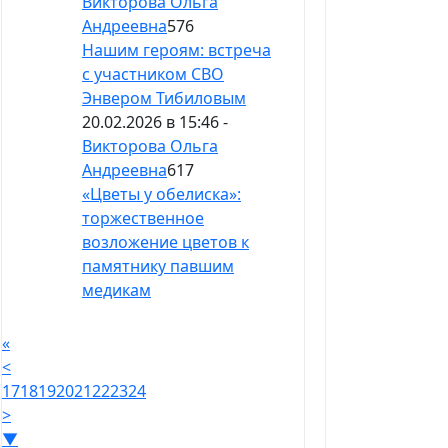
Викторова Ольга
Андреевна
576
Нашим героям: встреча
с участником СВО
Энвером Тибиловым
20.02.2026 в 15:46 -
Викторова Ольга
Андреевна
617
«Цветы у обелиска»:
торжественное
возложение цветов к
памятнику павшим
медикам
«
<
17
18
19
20
21
22
23
24
>
▼