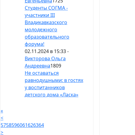
Евгеньевна
1725
Студенты СОГМА -
участники III
Владикавказского
молодежного
образовательного
форума!
02.11.2024 в 15:33 -
Викторова Ольга
Андреевна
1809
Не оставаться
равнодушными: в гостях
у воспитанников
детского дома «Ласка»
«
<
57
58
59
60
61
62
63
64
>