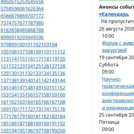
49
50
51
52
53
54
55
56
Анонсы собы
57
58
59
60
61
62
63
64
▾
Календарь
65
66
67
68
69
70
71
72
Не пропустит
73
74
75
76
77
78
79
80
26 августа 202
81
82
83
84
85
86
87
88
10:00
89
90
91
92
93
94
95
96
Форум с жив
97
98
99
100
101
102
103
104
хирургией
105
106
107
108
109
110
111
112
19 сентября 20
113
114
115
116
117
118
119
120
Суббота
121
122
123
124
125
126
127
128
09:00
129
130
131
132
133
134
135
136
Научно-
137
138
139
140
141
142
143
144
практическа
145
146
147
148
149
150
151
152
конференция
153
154
155
156
157
158
159
160
анестезиоло
161
162
163
164
165
166
167
168
и реанимаци
169
170
171
172
173
174
175
176
25 сентября 20
177
178
179
180
181
182
183
184
Пятница
185
186
187
188
189
190
191
192
09:00
193
194
195
196
197
198
199
200