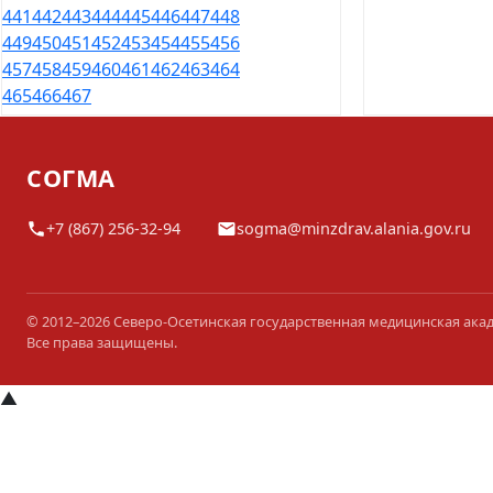
441
442
443
444
445
446
447
448
449
450
451
452
453
454
455
456
457
458
459
460
461
462
463
464
465
466
467
СОГМА
+7 (867) 256-32-94
sogma@minzdrav.alania.gov.ru
© 2012–2026 Северо-Осетинская государственная медицинская ака
Все права защищены.
▲