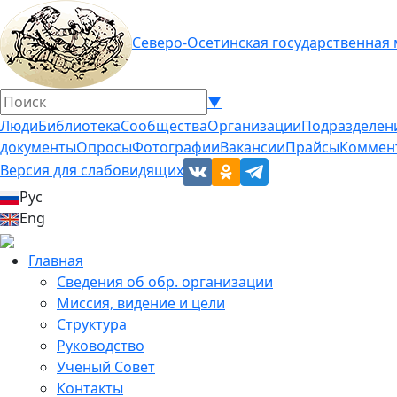
Северо-Осетинская государственная
▼
Люди
Библиотека
Сообщества
Организации
Подразделен
документы
Опросы
Фотографии
Вакансии
Прайсы
Коммен
Версия для слабовидящих
Рус
Eng
Главная
Сведения об обр. организации
Миссия, видение и цели
Структура
Руководство
Ученый Совет
Контакты