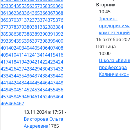
Вторник
353
354
355
356
357
358
359
360
10:45
361
362
363
364
365
366
367
368
Тренинг
369
370
371
372
373
374
375
376
предпринима
377
378
379
380
381
382
383
384
компетенций
385
386
387
388
389
390
391
392
16 октября 202
393
394
395
396
397
398
399
400
Пятница
401
402
403
404
405
406
407
408
10:00
409
410
411
412
413
414
415
416
Школа «Клин
417
418
419
420
421
422
423
424
профессора
425
426
427
428
429
430
431
432
Калинченко»
433
434
435
436
437
438
439
440
441
442
443
444
445
446
447
448
449
450
451
452
453
454
455
456
457
458
459
460
461
462
463
464
465
466
467
13.11.2024 в 17:51 -
Викторова Ольга
Андреевна
1765