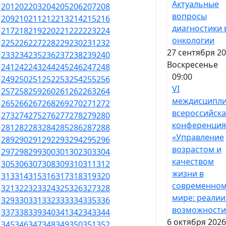
Актуальные
201
202
203
204
205
206
207
208
вопросы
209
210
211
212
213
214
215
216
диагностики 
217
218
219
220
221
222
223
224
онкологии
225
226
227
228
229
230
231
232
27 сентября 20
233
234
235
236
237
238
239
240
Воскресенье
241
242
243
244
245
246
247
248
09:00
249
250
251
252
253
254
255
256
VI
257
258
259
260
261
262
263
264
междисципл
265
266
267
268
269
270
271
272
всероссийска
273
274
275
276
277
278
279
280
конференция
281
282
283
284
285
286
287
288
«Управление
289
290
291
292
293
294
295
296
возрастом и
297
298
299
300
301
302
303
304
качеством
305
306
307
308
309
310
311
312
жизни в
313
314
315
316
317
318
319
320
современно
321
322
323
324
325
326
327
328
мире: реалии
329
330
331
332
333
334
335
336
возможности
337
338
339
340
341
342
343
344
6 октября 2026
345
346
347
348
349
350
351
352