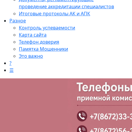
проведение аккредитации специалистов
Итоговые протоколы АК и АПК
Разное
Контроль успеваемости
Карта сайта
Телефон доверия
Памятка Мошенники
Это важно
?
☰