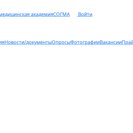
 медицинская академия
СОГМА
Войти
ия
Новости/документы
Опросы
Фотографии
Вакансии
Пра