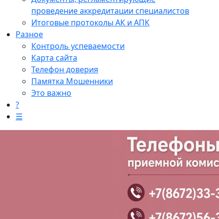
проведение аккредитации специалистов
Итоговые протоколы АК и АПК
Разное
Контроль успеваемости
Карта сайта
Телефон доверия
Памятка Мошенники
Это важно
?
☰