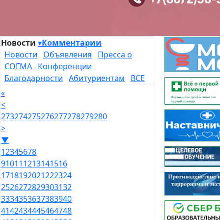
Новости
▾
Комментарии
Новости
Объявления
Пресса о
СОГМА
Конференции
Благодарности
Абитуриентам
ВСЕ
«
<
273
274
275
276
277
278
279
280
>
▼
1
2
3
4
5
6
7
8
9
10
11
12
13
14
15
16
17
18
19
20
21
22
23
24
25
26
27
28
29
30
31
32
33
34
35
36
37
38
39
40
41
42
43
44
45
46
47
48