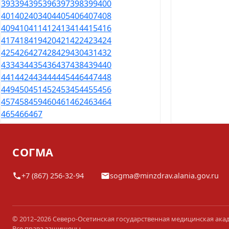
393
394
395
396
397
398
399
400
401
402
403
404
405
406
407
408
409
410
411
412
413
414
415
416
417
418
419
420
421
422
423
424
425
426
427
428
429
430
431
432
433
434
435
436
437
438
439
440
441
442
443
444
445
446
447
448
449
450
451
452
453
454
455
456
457
458
459
460
461
462
463
464
465
466
467
СОГМА
+7 (867) 256-32-94
sogma@minzdrav.alania.gov.ru
© 2012–2026 Северо-Осетинская государственная медицинская ака
Все права защищены.